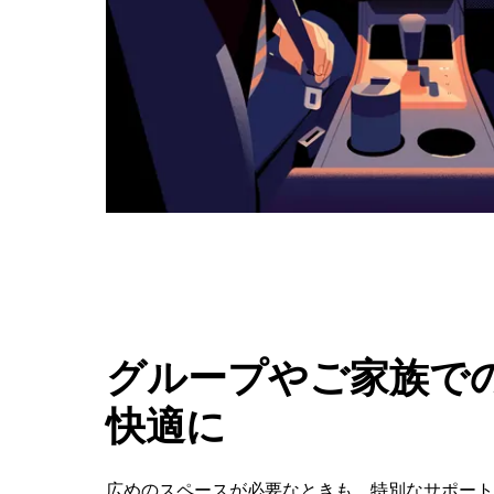
ボ
タ
ン
で
カ
レ
ン
ダ
ー
を
閉
じ
ま
す。
グループやご家族での
快適に
広めのスペースが必要なときも、特別なサポートが