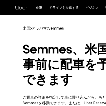
メ
Uber
イ
乗車
ドライブを提供する
ビジネス
ン
コ
ン
テ
米国
>
アラバマ
>
Semmes
ン
ツ
へ
Semmes、米国
ス
キ
ッ
事前に配車を
プ
できます
ご乗車の詳細を指定して車に乗り込んだら、あと
Semmesを移動できます。または、Uber Reser