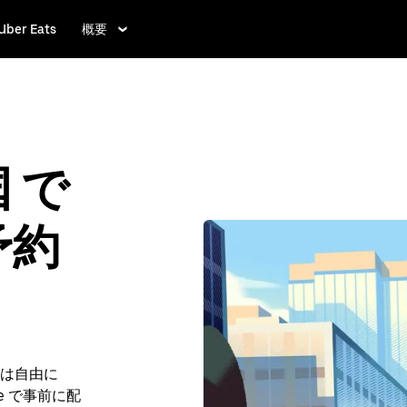
Uber Eats
概要
 で
予約
は自由に
ve で事前に配