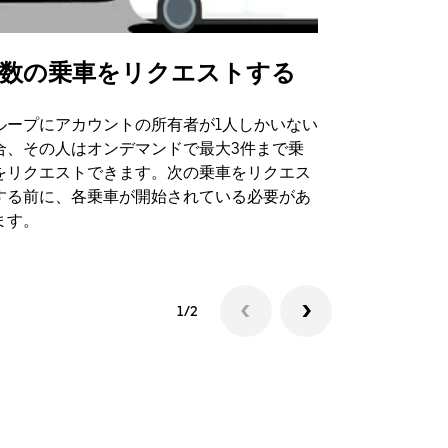
数の乗車をリクエストする
Uber Shu
ループにアカウントの所有者が1人しかいない
Uber Sh
合、その人はオンデマンドで最大3件まで乗
のイベント
をリクエストできます。次の乗車をリクエス
する前に、各乗車が開始されている必要があ
シャトルの
ます。
1/2