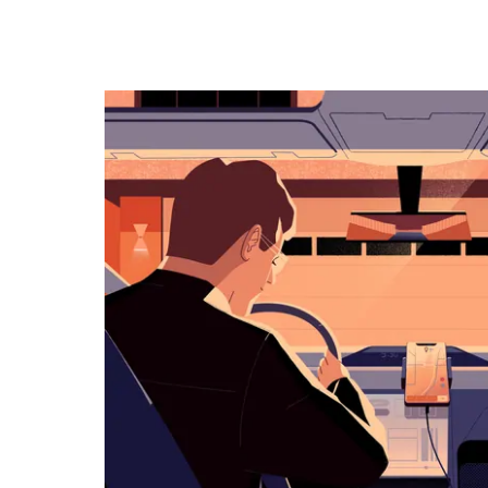
キ
ー
で
カ
レ
ン
ダ
ー
を
操
作
し、
日
付
を
選
択
し
ま
す。
ESC