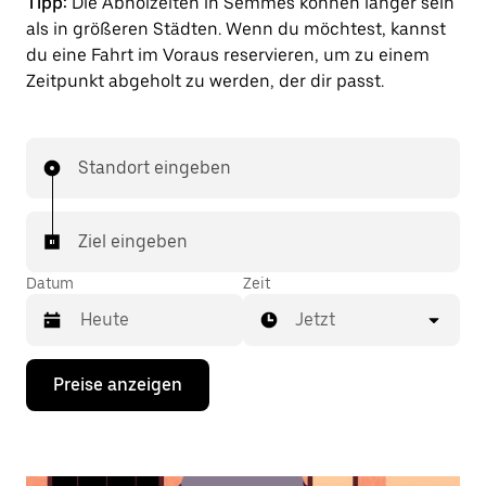
Tipp:
Die Abholzeiten in Semmes können länger sein
als in größeren Städten. Wenn du möchtest, kannst
du eine Fahrt im Voraus reservieren, um zu einem
Zeitpunkt abgeholt zu werden, der dir passt.
Standort eingeben
Ziel eingeben
Datum
Zeit
Jetzt
Drücke
Preise anzeigen
die
Nach-
unten-
Taste,
um