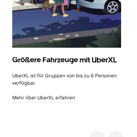
Größere Fahrzeuge mit UberXL
Gr
UberXL ist für Gruppen von bis zu 6 Personen
Wenn
verfügbar.
Grup
eige
Mehr über UberXL erfahren
Erfa