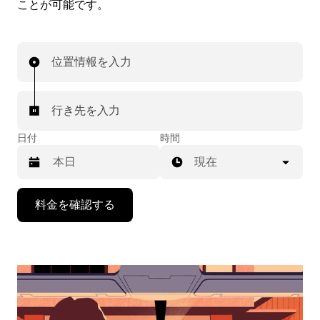
ことが可能です。
位置情報を入力
行き先を入力
日付
時間
現在
下
料金を確認する
矢
印
キ
ー
で
カ
レ
ン