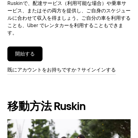
ン
Ruskinで、配達サービス（利用可能な場合）や乗車サ
ダ
ービス、またはその両方を提供し、ご自身のスケジュー
ー
ルに合わせて収入を得ましょう。ご自分の車を利用する
を
ことも、Uber でレンタカーを利用することもできま
閉
す。
じ
ま
す。
開始する
既にアカウントをお持ちですか？サインインする
移動方法 Ruskin