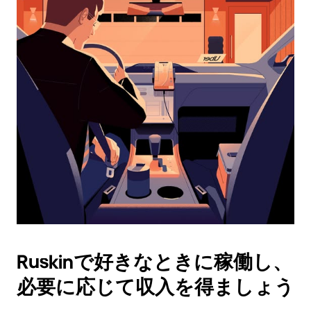
ダ
ー
を
操
作
し、
日
付
を
選
択
し
ま
す。
ESC
ボ
タ
Ruskinで好きなときに稼働し、
ン
で
必要に応じて収入を得ましょう
カ
レ