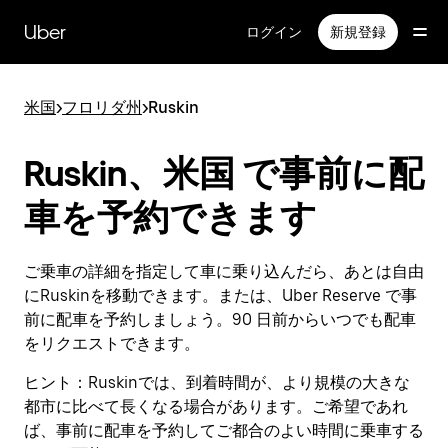
メ
イ
Uber
ログイン
新規登録
ン
コ
ン
米国
>
フロリダ州
>
Ruskin
テ
ン
ツ
Ruskin、米国 で事前に配
へ
ス
車を予約できます
キ
ッ
プ
ご乗車の詳細を指定して車に乗り込んだら、あとは自由
にRuskinを移動できます。または、Uber Reserve で事
前に配車を予約しましょう。90 日前からいつでも配車
をリクエストできます。
ヒント：
Ruskinでは、到着時間が、より規模の大きな
都市に比べて長くなる場合があります。ご希望であれ
ば、事前に配車を予約してご都合のよい時間に乗車する