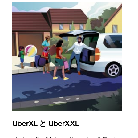
UberXL と UberXXL
グ