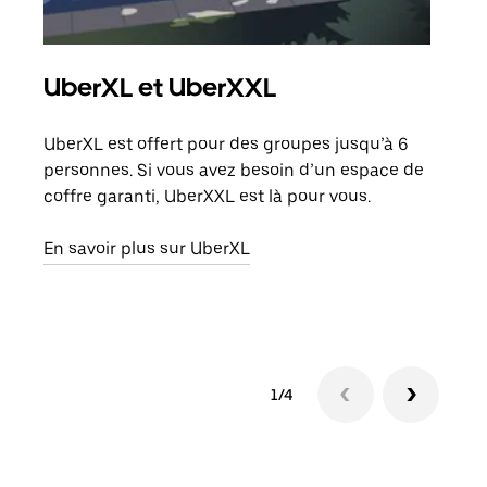
UberXL et UberXXL
Co
UberXL est offert pour des groupes jusqu’à 6
Lors
personnes. Si vous avez besoin d’un espace de
votr
coffre garanti, UberXXL est là pour vous.
ajou
de d
En savoir plus sur UberXL
En s
1/4