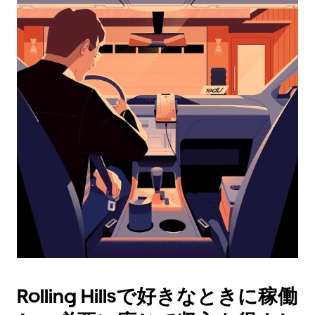
レ
ン
ダ
ー
を
操
作
し、
日
付
を
選
択
し
ま
す。
ESC
ボ
タ
Rolling Hillsで好きなときに稼働
ン
で