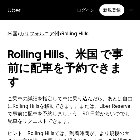
メ
イ
Uber
ログイン
新規登録
ン
コ
ン
米国
>
カリフォルニア州
>
Rolling Hills
テ
ン
ツ
Rolling Hills、米国 で事
へ
ス
前に配車を予約できま
キ
ッ
す
プ
ご乗車の詳細を指定して車に乗り込んだら、あとは自由
にRolling Hillsを移動できます。または、Uber Reserve
で事前に配車を予約しましょう。90 日前からいつでも
配車をリクエストできます。
ヒント：
Rolling Hillsでは、到着時間が、より規模の大