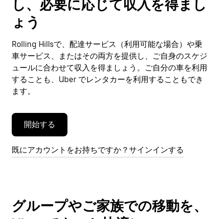
し、必要に応じて収入を得まし
カ
レ
ょう
ン
ダ
Rolling Hillsで、配達サービス（利用可能な場合）や乗
ー
車サービス、またはその両方を提供し、ご自身のスケジ
を
閉
ュールに合わせて収入を得ましょう。ご自分の車を利用
じ
することも、Uber でレンタカーを利用することもでき
ま
ます。
す。
開始する
既にアカウントをお持ちですか？サインインする
グループやご家族での移動を、