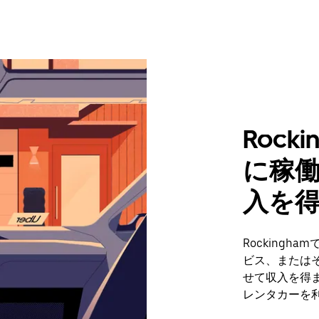
Rock
に稼
入を
Rocking
ビス、または
せて収入を得ま
レンタカーを