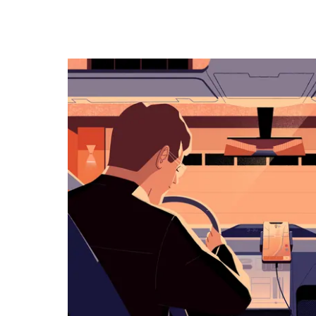
キ
ー
で
カ
レ
ン
ダ
ー
を
操
作
し、
日
付
を
選
択
し
ま
す。
ESC