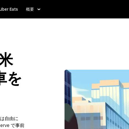
Uber Eats
概要
、米
車を
は自由に
erve で事前