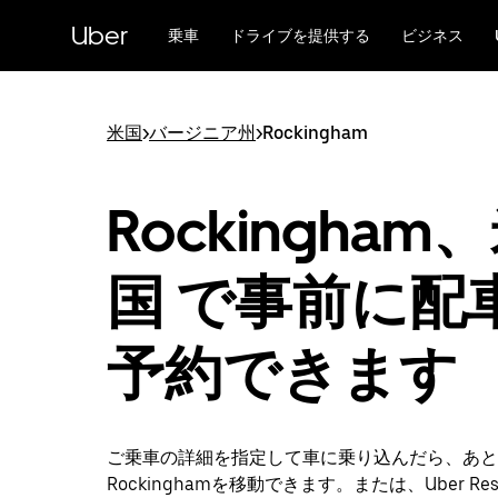
メ
Uber
イ
乗車
ドライブを提供する
ビジネス
ン
コ
ン
テ
米国
>
バージニア州
>
Rockingham
ン
ツ
へ
Rockingham
ス
キ
ッ
国 で事前に配
プ
予約できます
ご乗車の詳細を指定して車に乗り込んだら、あと
Rockinghamを移動できます。または、Uber Res