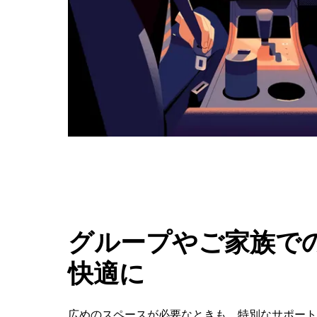
ボ
タ
ン
で
カ
レ
ン
ダ
ー
を
閉
じ
ま
す。
グループやご家族での
快適に
広めのスペースが必要なときも、特別なサポートが必