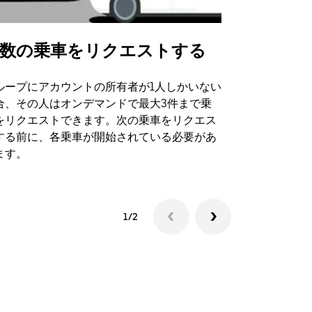
数の乗車をリクエストする
Uber Shu
ループにアカウントの所有者が1人しかいない
Uber Sh
合、その人はオンデマンドで最大3件まで乗
のイベント
をリクエストできます。次の乗車をリクエス
する前に、各乗車が開始されている必要があ
シャトルの
ます。
1/2