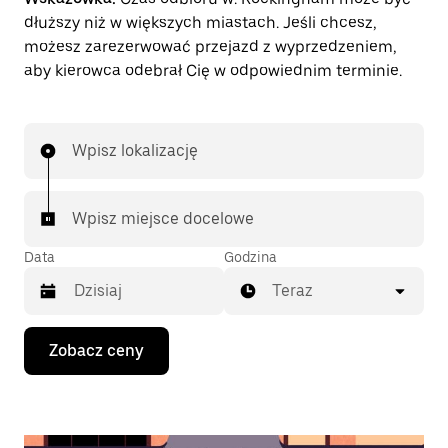
dłuższy niż w większych miastach. Jeśli chcesz,
możesz zarezerwować przejazd z wyprzedzeniem,
aby kierowca odebrał Cię w odpowiednim terminie.
Wpisz lokalizację
Wpisz miejsce docelowe
Data
Godzina
Teraz
Naciśnij
Zobacz ceny
klawisz
strzałki
w dół,
aby
przejść
do