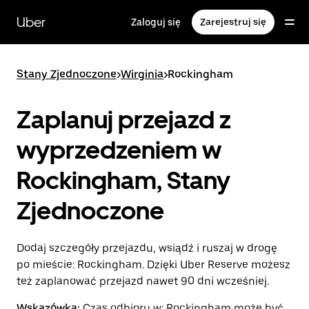
Przejdź
do
Uber
Zaloguj się
Zarejestruj się
głównej
zawartości
Stany Zjednoczone
>
Wirginia
>
Rockingham
Zaplanuj przejazd z
wyprzedzeniem w
Rockingham, Stany
Zjednoczone
Dodaj szczegóły przejazdu, wsiądź i ruszaj w drogę
po mieście: Rockingham. Dzięki Uber Reserve możesz
też zaplanować przejazd nawet 90 dni wcześniej.
Wskazówka:
Czas odbioru w: Rockingham może być