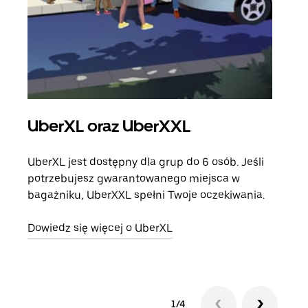
UberXL oraz UberXXL
Pr
UberXL jest dostępny dla grup do 6 osób. Jeśli
Gdy 
potrzebujesz gwarantowanego miejsca w
prze
bagażniku, UberXXL spełni Twoje oczekiwania.
doda
Dowiedz się więcej o UberXL
Dowi
1/4