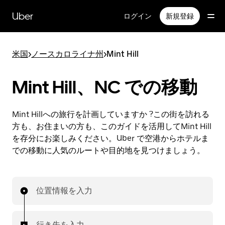
メ
イ
Uber
ログイン
新規登録
ン
コ
ン
米国
>
ノースカロライナ州
>
Mint Hill
テ
ン
ツ
Mint Hill、NC での移動
へ
ス
キ
Mint Hillへの旅行を計画していますか ?この街を訪れる
ッ
方も、お住まいの方も、このガイドを活用してMint Hill
プ
を存分にお楽しみください。Uber で空港からホテルま
での移動に人気のルートや目的地を見つけましょう。
位置情報を入力
行き先を入力