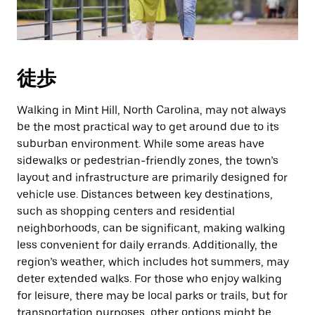
付
を
選
択
し
徒歩
ま
す。
ESC
Walking in Mint Hill, North Carolina, may not always
ボ
be the most practical way to get around due to its
タ
suburban environment. While some areas have
ン
sidewalks or pedestrian-friendly zones, the town’s
で
layout and infrastructure are primarily designed for
カ
vehicle use. Distances between key destinations,
レ
such as shopping centers and residential
ン
ダ
neighborhoods, can be significant, making walking
ー
less convenient for daily errands. Additionally, the
を
region’s weather, which includes hot summers, may
閉
deter extended walks. For those who enjoy walking
じ
for leisure, there may be local parks or trails, but for
ま
transportation purposes, other options might be
す。