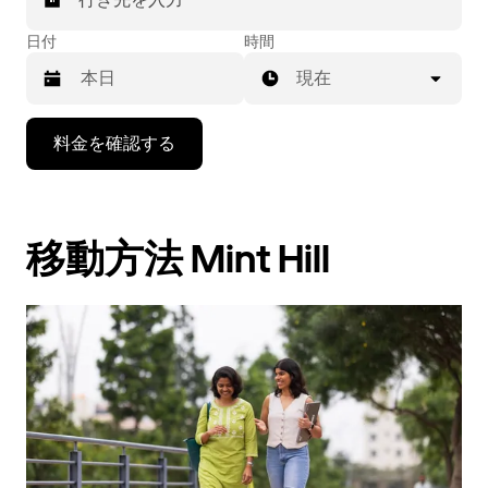
日付
時間
現在
下
料金を確認する
矢
印
キ
ー
移動方法 Mint Hill
で
カ
レ
ン
ダ
ー
を
操
作
し、
日