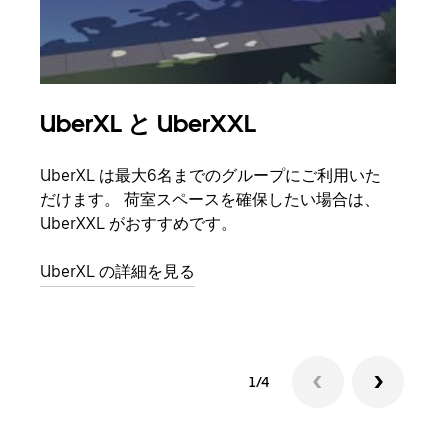
UberXL と UberXXL
グ
UberXL は最大6名までのグループにご利用いた
友人
だけます。 荷室スペースを確保したい場合は、
自で
UberXXL がおすすめです。
グル
UberXL の詳細を見る
1/4