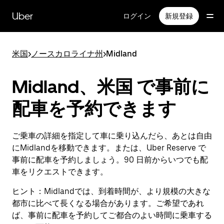
メ
イ
Uber
ログイン
新規登録
ン
コ
ン
米国
>
ノースカロライナ州
>
Midland
テ
ン
ツ
Midland、米国 で事前に
へ
ス
配車を予約できます
キ
ッ
プ
ご乗車の詳細を指定して車に乗り込んだら、あとは自由
にMidlandを移動できます。または、Uber Reserve で
事前に配車を予約しましょう。90 日前からいつでも配
車をリクエストできます。
ヒント：
Midlandでは、到着時間が、より規模の大きな
都市に比べて長くなる場合があります。ご希望であれ
ば、事前に配車を予約してご都合のよい時間に乗車する