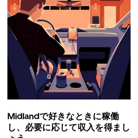
ダ
ー
を
操
作
し、
日
付
を
選
択
し
ま
す。
ESC
ボ
タ
Midlandで好きなときに稼働
ン
で
し、必要に応じて収入を得まし
カ
レ