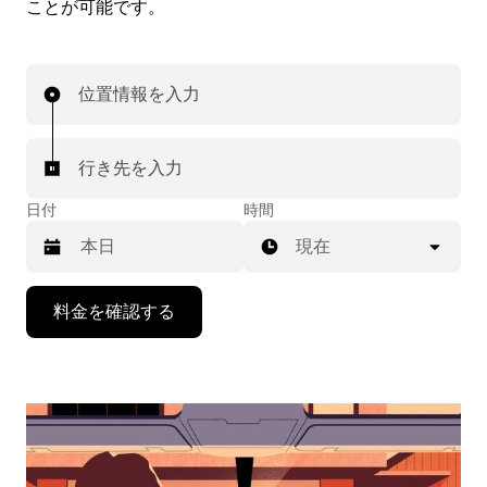
ことが可能です。
位置情報を入力
行き先を入力
日付
時間
現在
下
料金を確認する
矢
印
キ
ー
で
カ
レ
ン