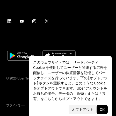
このウェブサイトでは、サードパーティ
Cookie を使用してユーザーと関連する広告を
配信し、ユーザーの位置情報を記憶してパー
ソナライズを行っています。下の [オプトアウ
©
2026
Uber Technologies Inc.
ト] ボタンを選択すると、このような Cookie
をオプトアウトできます。Uber アカウントを
お持ちの場合、データの「販売」または「共
有」を
こちら
からオプトアウトできます。
プライバシー
アクセシビリティ
利用条件
オプトアウト
OK