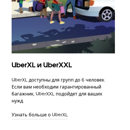
UberXL и UberXXL
Гр
UberXL доступны для групп до 6 человек.
Когд
Если вам необходим гарантированный
семь
багажник, UberXXL подойдет для ваших
выбр
нужд.
назн
Узнать больше о UberXL
Узна