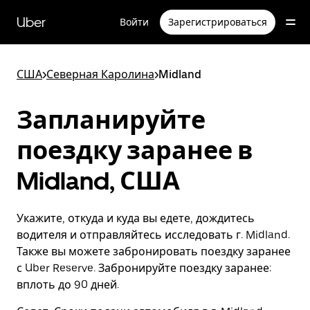
Пропустить
и
Uber
Войти
Зарегистрироваться
перейти
к
основному
содержимому
США
>
Северная Каролина
>
Midland
Запланируйте
поездку заранее в
Midland, США
Укажите, откуда и куда вы едете, дождитесь
водителя и отправляйтесь исследовать г. Midland.
Также вы можете забронировать поездку заранее
с Uber Reserve. Забронируйте поездку заранее:
вплоть до 90 дней.