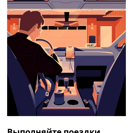
календарю
и
выбрать
дату.
Чтобы
закрыть
календарь,
нажмите
Esc.
Выполняйте поездки,