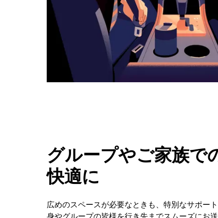
タ
ン
で
カ
レ
ン
ダ
ー
を
閉
じ
ま
す。
グループやご家族での
快適に
広めのスペースが必要なときも、特別なサポートが
身やグループの皆様を行き先までスムーズにお送