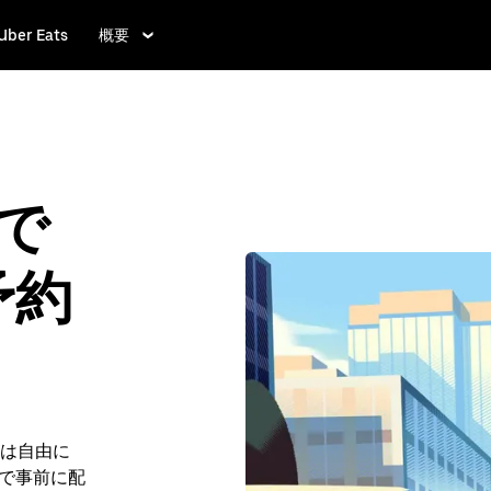
Uber Eats
概要
 で
予約
は自由に
e で事前に配