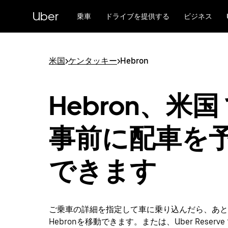
メ
Uber
イ
乗車
ドライブを提供する
ビジネス
ン
コ
ン
テ
米国
>
ケンタッキー
>
Hebron
ン
ツ
へ
Hebron、米国
ス
キ
ッ
事前に配車を
プ
できます
ご乗車の詳細を指定して車に乗り込んだら、あと
Hebronを移動できます。または、Uber Reserv