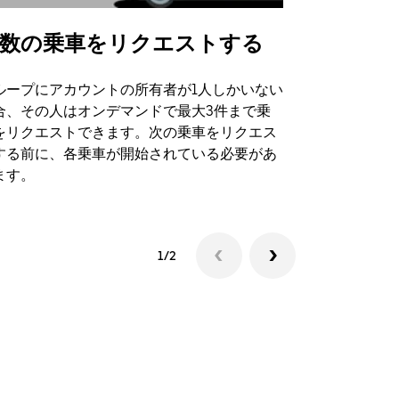
数の乗車をリクエストする
Uber Shu
ループにアカウントの所有者が1人しかいない
Uber Sh
合、その人はオンデマンドで最大3件まで乗
のイベント
をリクエストできます。次の乗車をリクエス
する前に、各乗車が開始されている必要があ
シャトルの
ます。
1/2