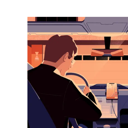
ー
で
カ
レ
ン
ダ
ー
を
操
作
し、
日
付
を
選
択
し
ま
す。
ESC
ボ