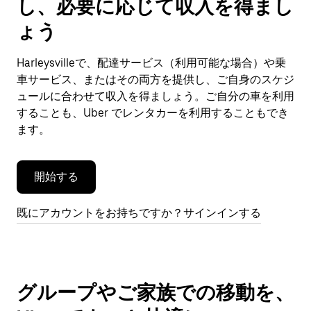
し、必要に応じて収入を得まし
カ
レ
ょう
ン
ダ
Harleysvilleで、配達サービス（利用可能な場合）や乗
ー
車サービス、またはその両方を提供し、ご自身のスケジ
を
閉
ュールに合わせて収入を得ましょう。ご自分の車を利用
じ
することも、Uber でレンタカーを利用することもでき
ま
ます。
す。
開始する
既にアカウントをお持ちですか？サインインする
グループやご家族での移動を、