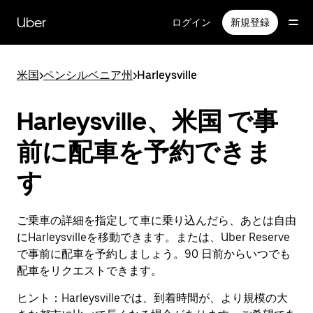
メ
イ
Uber
ログイン
新規登録
ン
コ
ン
米国
>
ペンシルベニア州
>
Harleysville
テ
ン
ツ
Harleysville、米国 で事
へ
ス
前に配車を予約できま
キ
ッ
す
プ
ご乗車の詳細を指定して車に乗り込んだら、あとは自由
にHarleysvilleを移動できます。または、Uber Reserve
で事前に配車を予約しましょう。90 日前からいつでも
配車をリクエストできます。
ヒント：
Harleysvilleでは、到着時間が、より規模の大