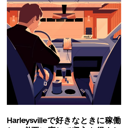
レ
ン
ダ
ー
を
操
作
し、
日
付
を
選
択
し
ま
す。
ESC
ボ
タ
Harleysvilleで好きなときに稼働
ン
で