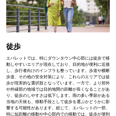
作
し、
日
付
を
選
択
し
徒歩
ま
す。
ESC
エバレットでは、特にダウンタウン中心部には徒歩で移
ボ
動しやすいエリアが混在しており、目的地が便利に近接
タ
し、歩行者向けのインフラも整っています。歩道や横断
ン
歩道、その他の安全対策により、これらのエリアでは徒
で
歩が現実的な選択肢となっています。一方で、より郊外
カ
や外縁部の地域では目的地間の距離が長くなることがあ
レ
り、徒歩のしやすさは低下します。雨の多い季節がある
ン
ダ
当地の天候も、移動手段として徒歩を選ぶかどうかに影
ー
響する可能性があります。総じて、エバレットの一部、
を
特に短距離の移動や中心部内での移動では、徒歩が便利