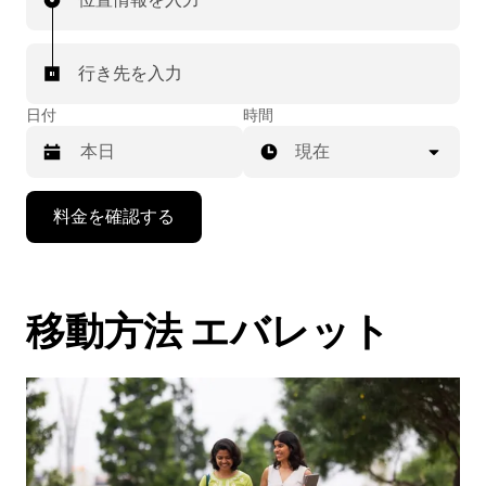
行き先を入力
日付
時間
現在
下
料金を確認する
矢
印
キ
ー
移動方法 エバレット
で
カ
レ
ン
ダ
ー
を
操