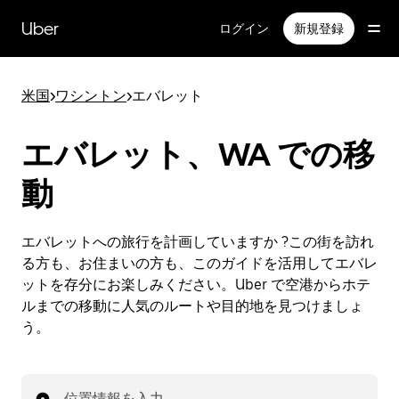
メ
イ
Uber
ログイン
新規登録
ン
コ
ン
米国
>
ワシントン
>
エバレット
テ
ン
ツ
エバレット、WA での移
へ
ス
動
キ
ッ
プ
エバレットへの旅行を計画していますか ?この街を訪れ
る方も、お住まいの方も、このガイドを活用してエバレ
ットを存分にお楽しみください。Uber で空港からホテ
ルまでの移動に人気のルートや目的地を見つけましょ
う。
位置情報を入力