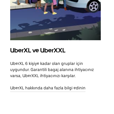
UberXL ve UberXXL
Gru
UberXL 6 kişiye kadar olan gruplar için
Arkad
uygundur. Garantili bagaj alanına ihtiyacınız
yolc
varsa, UberXXL ihtiyacınızı karşılar.
alım 
UberXL hakkında daha fazla bilgi edinin
Grup
edin