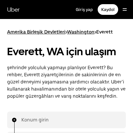
Ana
içeriğe
Uber
Giriş yap
Kaydol
gidin
Amerika Birleşik Devletleri
>
Washington
>
Everett
Everett, WA için ulaşım
şehrinde yolculuk yapmayı planlıyor Everett? Bu
rehber, Everett ziyaretçilerinin de sakinlerinin de en
güzel deneyimi yaşamasına yardımcı olacaktır. Uber’i
kullanarak havalimanından bir otele yolculuk yapın ve
popüler güzergâhları ve varış noktalarını keşfedin.
Konum girin