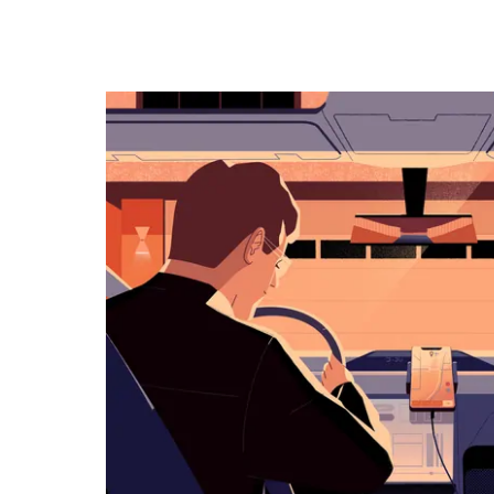
キ
ー
で
カ
レ
ン
ダ
ー
を
操
作
し、
日
付
を
選
択
し
ま
す。
ESC