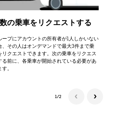
数の乗車をリクエストする
Uber Shu
ループにアカウントの所有者が1人しかいない
Uber Sh
合、その人はオンデマンドで最大3件まで乗
のイベント
をリクエストできます。次の乗車をリクエス
する前に、各乗車が開始されている必要があ
シャトルの
ます。
1/2