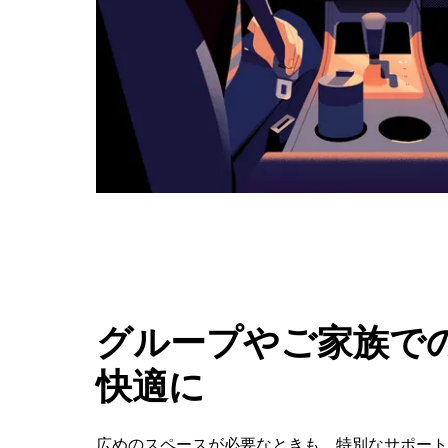
ボ
タ
ン
で
カ
レ
ン
ダ
ー
を
閉
じ
ま
す。
グループやご家族での
快適に
広めのスペースが必要なときも、特別なサポートが必