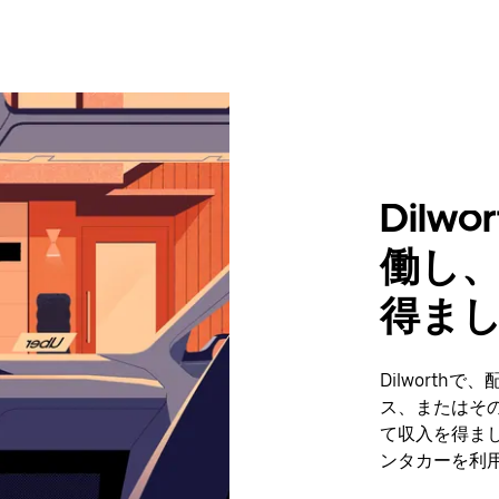
Dil
働し
得ま
Dilwort
ス、またはそ
て収入を得まし
ンタカーを利