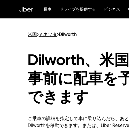
メ
Uber
イ
乗車
ドライブを提供する
ビジネス
ン
コ
ン
テ
米国
>
ミネソタ
>
Dilworth
ン
ツ
へ
Dilworth、米国
ス
キ
ッ
事前に配車を
プ
できます
ご乗車の詳細を指定して車に乗り込んだら、あと
Dilworthを移動できます。または、Uber Reser