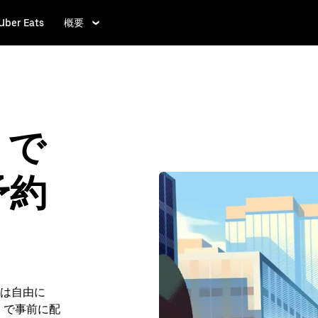
Uber Eats
概要
 で
予約
は自由に
ve で事前に配