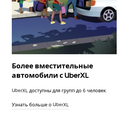
Более вместительные
Гр
автомобили с UberXL
Когд
семь
UberXL доступны для групп до 6 человек.
выбр
назн
Узнать больше о UberXL
Узна