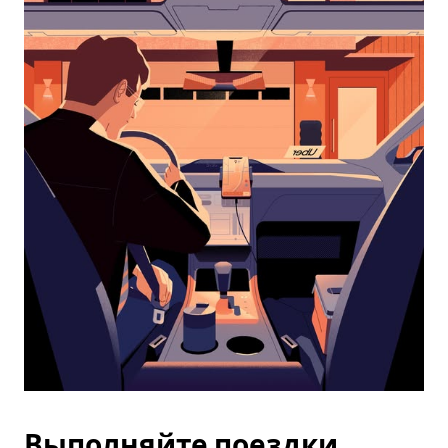
календарю
и
выбрать
дату.
Чтобы
закрыть
календарь,
нажмите
Esc.
Выполняйте поездки,