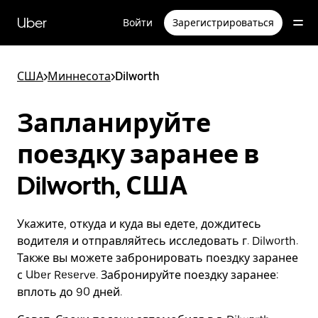
Пропустить
и
Uber
Войти
Зарегистрироваться
перейти
к
основному
содержимому
США
>
Миннесота
>
Dilworth
Запланируйте
поездку заранее в
Dilworth, США
Укажите, откуда и куда вы едете, дождитесь
водителя и отправляйтесь исследовать г. Dilworth.
Также вы можете забронировать поездку заранее
с Uber Reserve. Забронируйте поездку заранее:
вплоть до 90 дней.