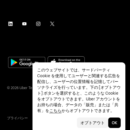
このウェブサイトでは、サードパーティ
Cookie を使用してユーザーと関連する広告を
配信し、ユーザーの位置情報を記憶してパー
ソナライズを行っています。下の [オプトアウ
©
2026
Uber Technologies Inc.
ト] ボタンを選択すると、このような Cookie
をオプトアウトできます。Uber アカウントを
お持ちの場合、データの「販売」または「共
有」を
こちら
からオプトアウトできます。
プライバシー
アクセシビリティ
利用条件
オプトアウト
OK