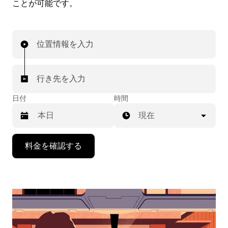
ことが可能です。
位置情報を入力
行き先を入力
日付
時間
現在
下
料金を確認する
矢
印
キ
ー
で
カ
レ
ン