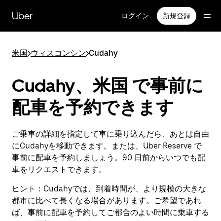
メ
イ
Uber
ログイン
新規登録
ン
コ
ン
米国
>
ウィスコンシン
>
Cudahy
テ
ン
ツ
Cudahy、米国 で事前に
へ
ス
配車を予約できます
キ
ッ
プ
ご乗車の詳細を指定して車に乗り込んだら、あとは自由
にCudahyを移動できます。または、Uber Reserve で
事前に配車を予約しましょう。90 日前からいつでも配
車をリクエストできます。
ヒント：
Cudahyでは、到着時間が、より規模の大きな
都市に比べて長くなる場合があります。ご希望であれ
ば、事前に配車を予約してご都合のよい時間に乗車する