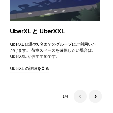
UberXL と UberXXL
グ
UberXL は最大6名までのグループにご利用いた
友人
だけます。 荷室スペースを確保したい場合は、
自で
UberXXL がおすすめです。
グル
UberXL の詳細を見る
1/4