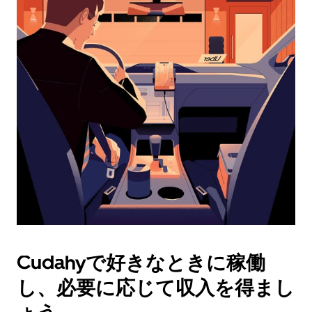
ダ
ー
を
操
作
し、
日
付
を
選
択
し
ま
す。
ESC
ボ
タ
Cudahyで好きなときに稼働
ン
で
し、必要に応じて収入を得まし
カ
レ