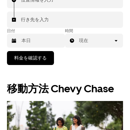
行き先を入力
日付
時間
現在
下
料金を確認する
矢
印
キ
ー
移動方法 Chevy Chase
で
カ
レ
ン
ダ
ー
を
操