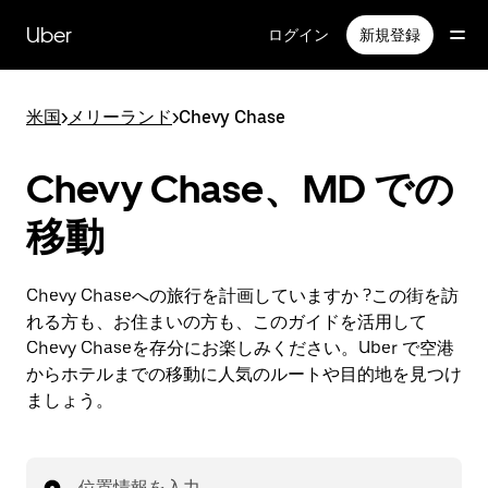
メ
イ
Uber
ログイン
新規登録
ン
コ
ン
米国
>
メリーランド
>
Chevy Chase
テ
ン
ツ
Chevy Chase、MD での
へ
ス
移動
キ
ッ
プ
Chevy Chaseへの旅行を計画していますか ?この街を訪
れる方も、お住まいの方も、このガイドを活用して
Chevy Chaseを存分にお楽しみください。Uber で空港
からホテルまでの移動に人気のルートや目的地を見つけ
ましょう。
位置情報を入力