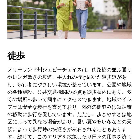
作
し、
日
付
を
選
択
し
徒歩
ま
す。
ESC
メリーランド州シェビーチェイスは、街路樹の並ぶ通り
ボ
やレンガ敷きの歩道、手入れの行き届いた遊歩道があ
タ
り、歩行者にやさしい環境が整っています。公園や地域
ン
の各種施設、公共交通機関の拠点も徒歩圏内にあり、多
で
くの場所へ歩いて簡単にアクセスできます。地域のイン
カ
フラは安全な歩行を支えており、郊外の街並みは短距離
レ
の移動に歩行を促しています。ただし、歩きやすさは地
ン
ダ
区によって異なる場合があり、暑い夏や寒い冬などの天
ー
候によって歩行時の快適さが左右されることもありま
を
す。総じて、このエリアを散策したり日々の用事を済ま