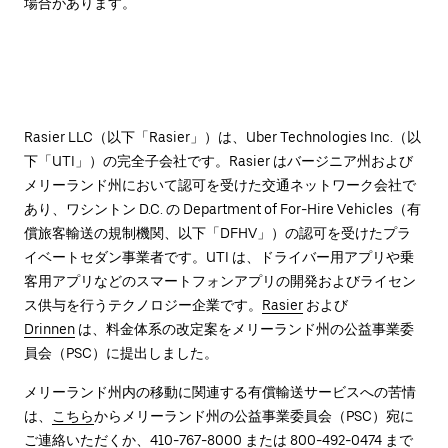
場合があります。
Rasier LLC（以下「Rasier」）は、Uber Technologies Inc.（以
下「UTI」）の完全子会社です。Rasier はバージニア州および
メリーランド州において認可を受けた交通ネットワーク会社で
あり、ワシントン D.C. の Department of For-Hire Vehicles（有
償旅客輸送の規制機関、以下「DFHV」）の認可を受けたプラ
イベートセダン事業者です。UTI は、ドライバー用アプリや乗
客用アプリなどのスマートフォンアプリの開発およびライセン
ス供与を行うテクノロジー企業です。
Rasier
および
Drinnen
は、料金体系の改定案をメリーランド州の公益事業委
員会（PSC）に提出しました。
メリーランド州内の移動に関連する有償輸送サービスへの苦情
は、
こちら
からメリーランド州の公益事業委員会（PSC）宛に
ご連絡いただくか、410-767-8000 または 800-492-0474 まで