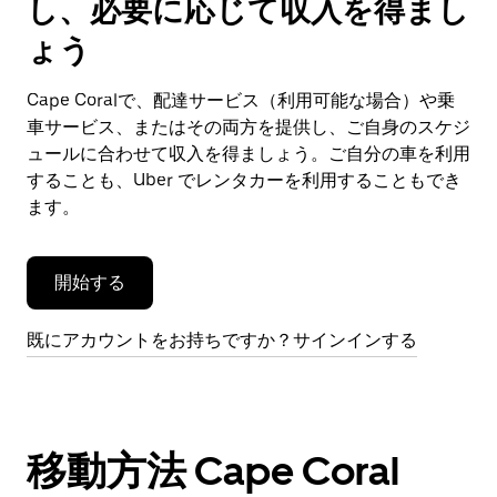
し、必要に応じて収入を得まし
カ
レ
ょう
ン
ダ
Cape Coralで、配達サービス（利用可能な場合）や乗
ー
車サービス、またはその両方を提供し、ご自身のスケジ
を
閉
ュールに合わせて収入を得ましょう。ご自分の車を利用
じ
することも、Uber でレンタカーを利用することもでき
ま
ます。
す。
開始する
既にアカウントをお持ちですか？サインインする
移動方法 Cape Coral