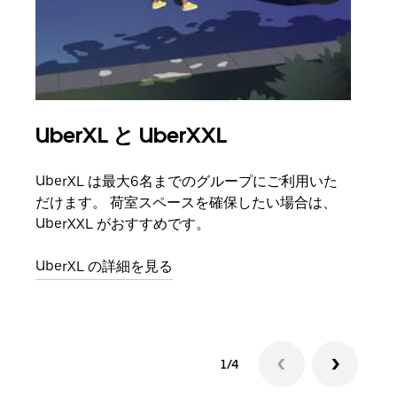
UberXL と UberXXL
グ
UberXL は最大6名までのグループにご利用いた
友人
だけます。 荷室スペースを確保したい場合は、
自で
UberXXL がおすすめです。
グル
UberXL の詳細を見る
1/4