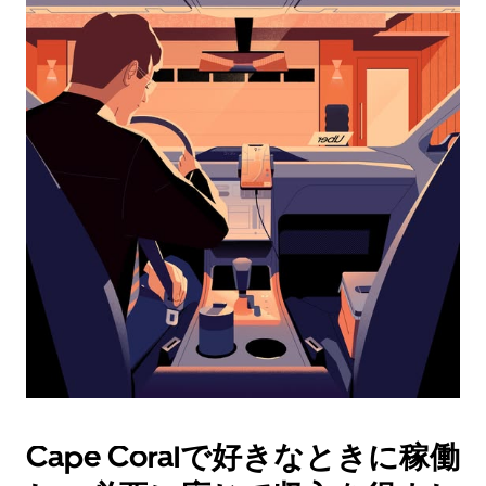
レ
ン
ダ
ー
を
操
作
し、
日
付
を
選
択
し
ま
す。
ESC
ボ
タ
Cape Coralで好きなときに稼働
ン
で