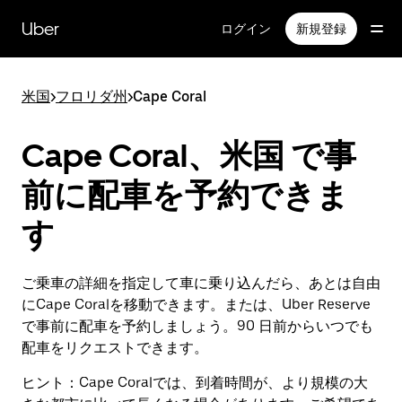
メ
イ
Uber
ログイン
新規登録
ン
コ
ン
米国
>
フロリダ州
>
Cape Coral
テ
ン
ツ
Cape Coral、米国 で事
へ
ス
前に配車を予約できま
キ
ッ
す
プ
ご乗車の詳細を指定して車に乗り込んだら、あとは自由
にCape Coralを移動できます。または、Uber Reserve
で事前に配車を予約しましょう。90 日前からいつでも
配車をリクエストできます。
ヒント：
Cape Coralでは、到着時間が、より規模の大