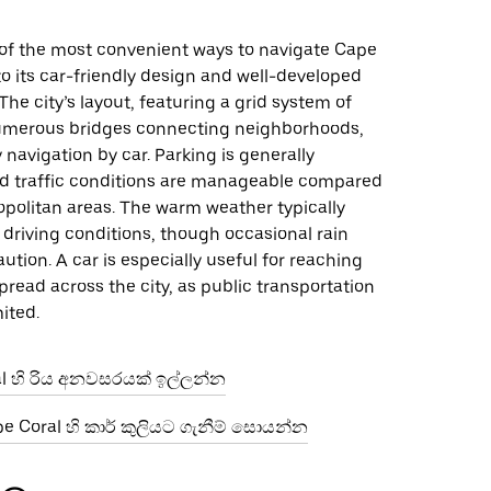
e of the most convenient ways to navigate Cape
to its car-friendly design and well-developed
The city’s layout, featuring a grid system of
umerous bridges connecting neighborhoods,
y navigation by car. Parking is generally
nd traffic conditions are manageable compared
opolitan areas. The warm weather typically
driving conditions, though occasional rain
ution. A car is especially useful for reaching
pread across the city, as public transportation
mited.
al හි රිය අනවසරයක් ඉල්ලන්න
 Coral හි කාර් කුලියට ගැනීම් සොයන්න