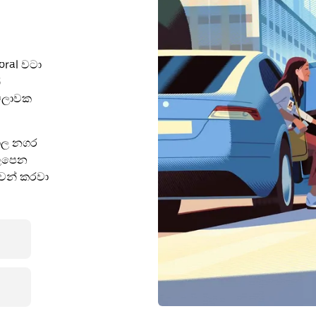
oral වටා
්
ේලාවක
ශාල නගර
ැලපෙන
ෙන් කරවා