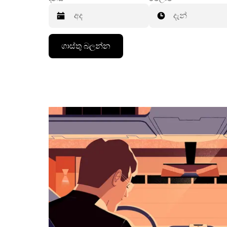
දැන්
දින
ගාස්තු බලන්න
දර්ශනය
සමග
අන්තර්
ක්‍රියා
කරමින්
දිනයක්
තේරීමට
පහළ
ඊතල
යතුර
ඔබන්න.
දින
දර්ශනය
වැසීමට
Escape
බොත්තම
ඔබන්න.