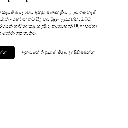
 කැමති වේලාවට අනුව බෙදාහැරීම් (ලබා ගත හැකි
මන් - හෝ දෙකම සිදු කර මුදල් උපයන්න. ඔබට
ථයක් භාවිතා කළ හැකිය, නැතහොත් Uber හරහා
් තෝරා ගත හැකිය.
න්න
දැනටමත් ගිණුමක් තිබේ ද? පිවිසෙන්න