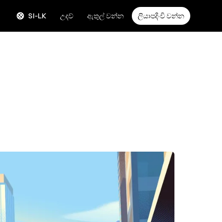
SI-LK
උදව්
ඇතුල් වන්න
ලියාපදිංචි වන්න