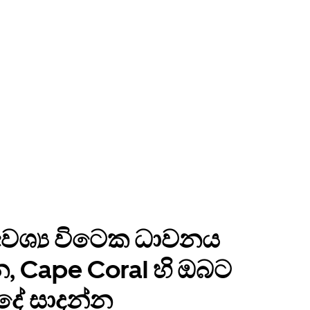
වශ්‍ය විටෙක ධාවනය
, Cape Coral හි ඔබට
 දේ සාදන්න