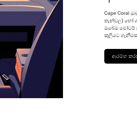
Cape Coral ඔබ
තැන්වල) හෝ ග
ඔබේම මෝටර් ර
කුලියට ගැනීමක
ආරම්භ කර