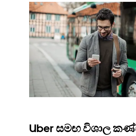
Uber සමඟ විශාල කණ්