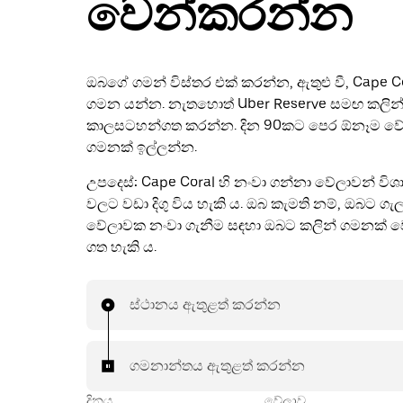
වෙන්කරන්න
ඔබගේ ගමන් විස්තර එක් කරන්න, ඇතුළු වී, Cape C
ගමන යන්න. නැතහොත් Uber Reserve සමඟ කලින
කාලසටහන්ගත කරන්න. දින 90කට පෙර ඕනෑම ව
ගමනක් ඉල්ලන්න.
උපදෙස්:
Cape Coral හි නංවා ගන්නා වේලාවන් වි
වලට වඩා දිගු විය හැකි ය. ඔබ කැමති නම්, ඔබට ග
වේලාවක නංවා ගැනීම සඳහා ඔබට කලින් ගමනක් ව
ගත හැකි ය.
ස්ථානය ඇතුළත් කරන්න
ගමනාන්තය ඇතුළත් කරන්න
දිනය
වේලාව