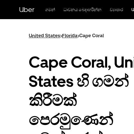
Skip
to
Uber
ගමන්
ධාවනය බෙදාහරින්න
ව්‍යාපාර
U
main
content
United States
>
Florida
>
Cape Coral
Cape Coral, Un
States හි ගමන්
කිරීමක්
පෙරමුණෙන්