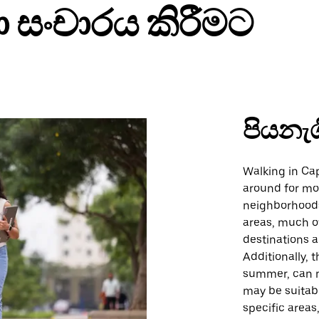
ා සංචාරය කිරීමට
පියනැ
Walking in Cap
around for mos
neighborhoods
areas, much of
destinations a
Additionally, 
summer, can m
may be suitabl
specific areas