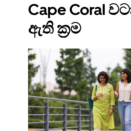
Cape Coral වට
ඇති ක්‍රම