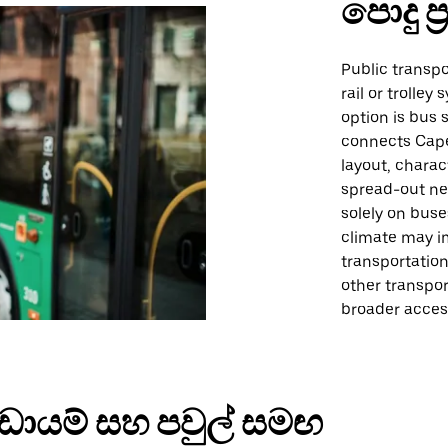
පොදු ප
Public transpo
rail or trolley
option is bus 
connects Cape 
layout, charac
spread-out ne
solely on buse
climate may im
transportation
other transpor
broader access
ඩායම් සහ පවුල් සමඟ