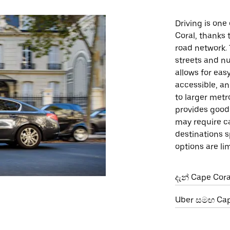
Driving is on
Coral, thanks 
road network. 
streets and n
allows for eas
accessible, a
to larger metr
provides good 
may require ca
destinations s
options are li
දැන් Cape Cor
Uber සමඟ Cape