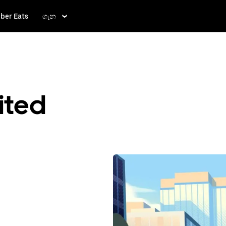
ber Eats
ගැන
ited