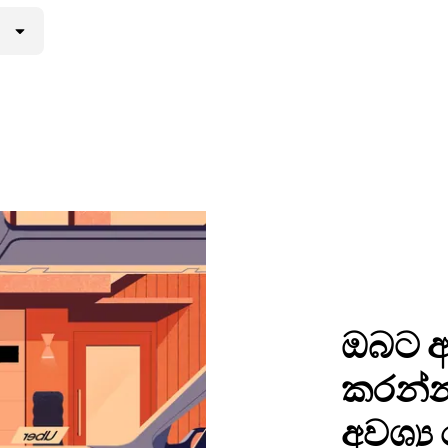
ඔබට අ
කරන්න
අවශ්‍ය