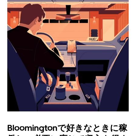
レ
ン
ダ
ー
を
操
作
し、
日
付
を
選
択
し
ま
す。
ESC
ボ
タ
Bloomingtonで好きなときに稼
ン
で