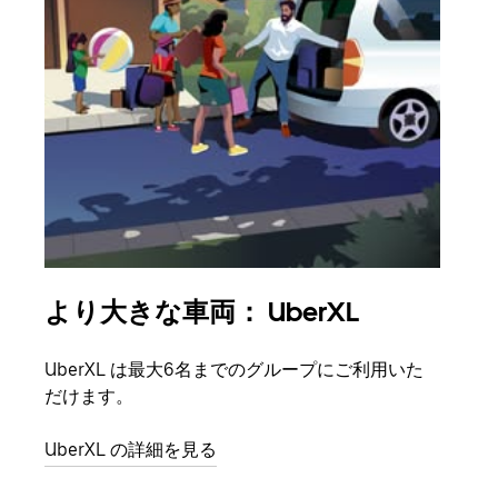
より大きな車両： UberXL
グ
UberXL は最大6名までのグループにご利用いた
友人
だけます。
自で
UberXL の詳細を見る
グル