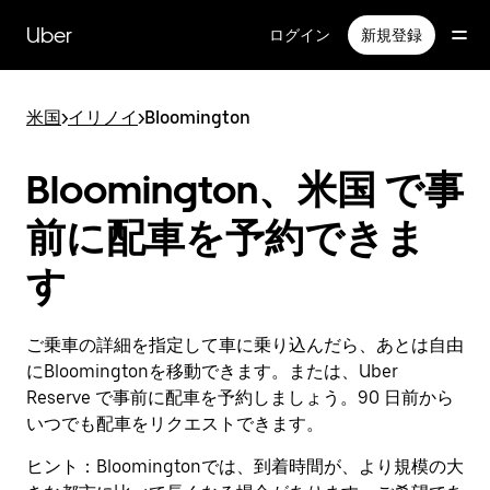
メ
イ
Uber
ログイン
新規登録
ン
コ
ン
米国
>
イリノイ
>
Bloomington
テ
ン
ツ
Bloomington、米国 で事
へ
ス
前に配車を予約できま
キ
ッ
す
プ
ご乗車の詳細を指定して車に乗り込んだら、あとは自由
にBloomingtonを移動できます。または、Uber
Reserve で事前に配車を予約しましょう。90 日前から
いつでも配車をリクエストできます。
ヒント：
Bloomingtonでは、到着時間が、より規模の大