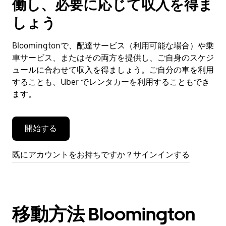
働し、必要に応じて収入を得ま
カ
レ
しょう
ン
ダ
Bloomingtonで、配達サービス（利用可能な場合）や乗
ー
車サービス、またはその両方を提供し、ご自身のスケジ
を
閉
ュールに合わせて収入を得ましょう。ご自分の車を利用
じ
することも、Uber でレンタカーを利用することもでき
ま
ます。
す。
開始する
既にアカウントをお持ちですか？サインインする
移動方法 Bloomington