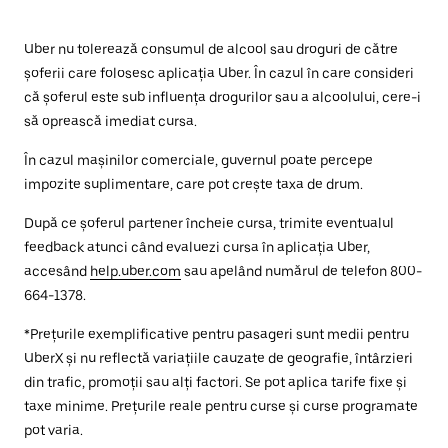
Uber nu tolerează consumul de alcool sau droguri de către
șoferii care folosesc aplicația Uber. În cazul în care consideri
că șoferul este sub influența drogurilor sau a alcoolului, cere-i
să oprească imediat cursa.
În cazul mașinilor comerciale, guvernul poate percepe
impozite suplimentare, care pot crește taxa de drum.
După ce șoferul partener încheie cursa, trimite eventualul
feedback atunci când evaluezi cursa în aplicația Uber,
accesând
help.uber.com
sau apelând numărul de telefon 800-
664-1378.
*Prețurile exemplificative pentru pasageri sunt medii pentru
UberX și nu reflectă variațiile cauzate de geografie, întârzieri
din trafic, promoții sau alți factori. Se pot aplica tarife fixe și
taxe minime. Prețurile reale pentru curse și curse programate
pot varia.