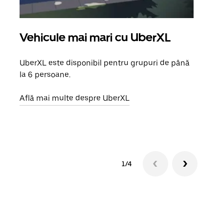
Vehicule mai mari cu UberXL
Căl
UberXL este disponibil pentru grupuri de până
Când 
la 6 persoane.
de g
prop
Află mai multe despre UberXL
Află
1/4