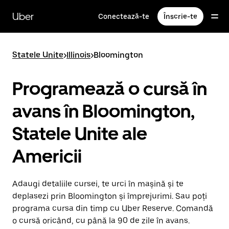
Accesează
direct
Uber
Conectează-te
Înscrie-te
conținutul
principal
Statele Unite
>
Illinois
>
Bloomington
Programează o cursă în
avans în Bloomington,
Statele Unite ale
Americii
Adaugi detaliile cursei, te urci în mașină și te
deplasezi prin Bloomington și împrejurimi. Sau poți
programa cursa din timp cu Uber Reserve. Comandă
o cursă oricând, cu până la 90 de zile în avans.