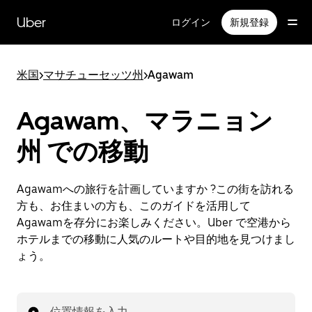
メ
イ
Uber
ログイン
新規登録
ン
コ
ン
米国
>
マサチューセッツ州
>
Agawam
テ
ン
ツ
Agawam、マラニョン
へ
ス
州 での移動
キ
ッ
プ
Agawamへの旅行を計画していますか ?この街を訪れる
方も、お住まいの方も、このガイドを活用して
Agawamを存分にお楽しみください。Uber で空港から
ホテルまでの移動に人気のルートや目的地を見つけまし
ょう。
位置情報を入力