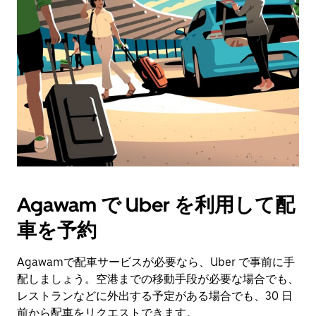
作
し、
日
付
を
選
択
し
ま
す。
ESC
ボ
タ
Agawam で Uber を利用して配
ン
で
車を予約
カ
レ
ン
Agawamで配車サービスが必要なら、Uber で事前に手
ダ
配しましょう。空港までの移動手段が必要な場合でも、
ー
レストランなどに外出する予定がある場合でも、30 日
を
前から配車をリクエストできます。