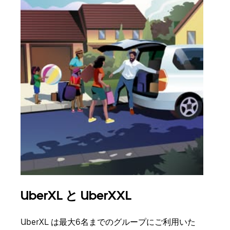
UberXL と UberXXL
グ
UberXL は最大6名までのグループにご利用いた
友人