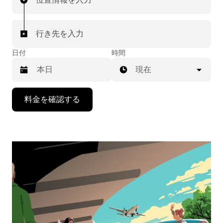
行き先を入力
日付
時間
現在
下
料金を確認する
矢
印
キ
ー
で
カ
レ
ン
ダ
ー
を
操