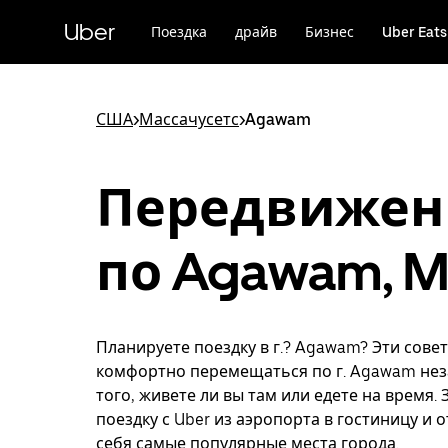
Пропустить
и
Uber
Поездка
драйв
Бизнес
Uber Eats
перейти
к
основному
содержимому
США
>
Массачусетс
>
Agawam
Передвижен
по Agawam, 
Планируете поездку в г.? Agawam? Эти сове
комфортно перемещаться по г. Agawam нез
того, живете ли вы там или едете на время.
поездку с Uber из аэропорта в гостиницу и 
себя самые популярные места города.