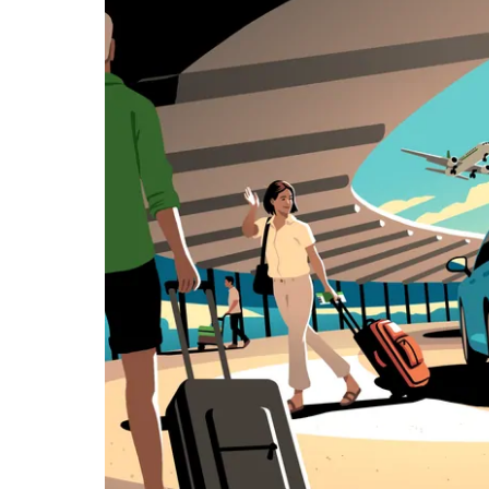
закрыть
календарь,
нажмите
Esc.