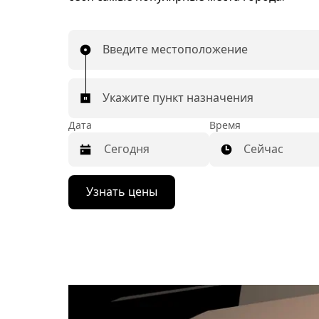
Введите местоположение
Укажите пункт назначения
Дата
Время
Сейчас
Нажмите
Узнать цены
стрелку
вниз,
чтобы
перейти
к
календарю
и
выбрать
дату.
Чтобы