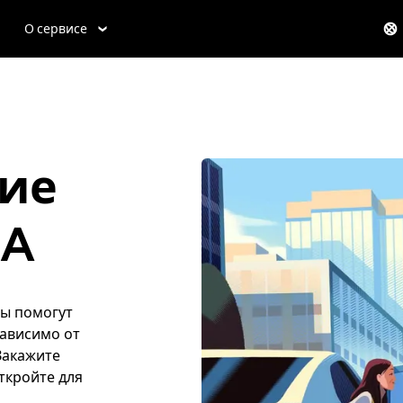
О сервисе
ие
MA
ты помогут
ависимо от
 Закажите
откройте для