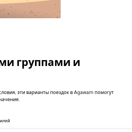
ми группами и
словия, эти варианты поездок в Agawam помогут
начения.
билей