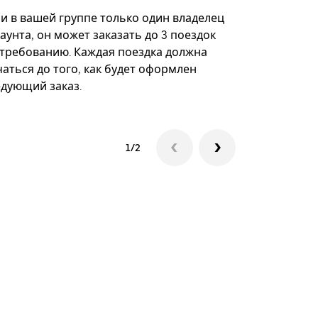
некоторых 
ли в вашей группе только один владелец
определённ
аунта, он может заказать до 3 поездок
мероприяти
 требованию. Каждая поездка должна
аться до того, как будет оформлен
Посмотреть
едующий заказ.
1/2