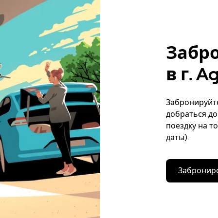
Забр
в г. 
Забронируйте
добраться до
поездку на т
даты).
Заброниро