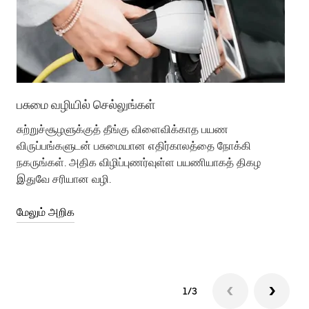
பசுமை வழியில் செல்லுங்கள்
தொ
பா
சுற்றுச்சூழளுக்குத் தீங்கு விளைவிக்காத பயண
விருப்பங்களுடன் பசுமையான எதிர்காலத்தை நோக்கி
அன
நகருங்கள். அதிக விழிப்புணர்வுள்ள பயணியாகத் திகழ
கொ
இதுவே சரியான வழி.
கி
அம
மேலும் அறிக
மே
1/3