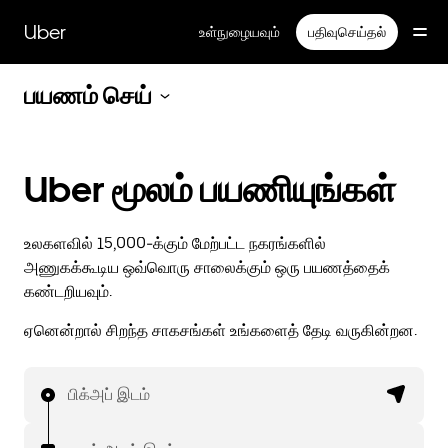
முதன்மைப்
பக்கத்திற்குச்
Uber
உள்நுழையவும்
பதிவுசெய்தல்
செல்லவும்
பயணம் செய்
Uber மூலம் பயணியுங்கள்
உலகளவில் 15,000-க்கும் மேற்பட்ட நகரங்களில்
அணுகக்கூடிய ஒவ்வொரு சாலைக்கும் ஒரு பயணத்தைக்
கண்டறியவும்.
ஏனென்றால் சிறந்த சாகசங்கள் உங்களைத் தேடி வருகின்றன.
பிக்அப் இடம்