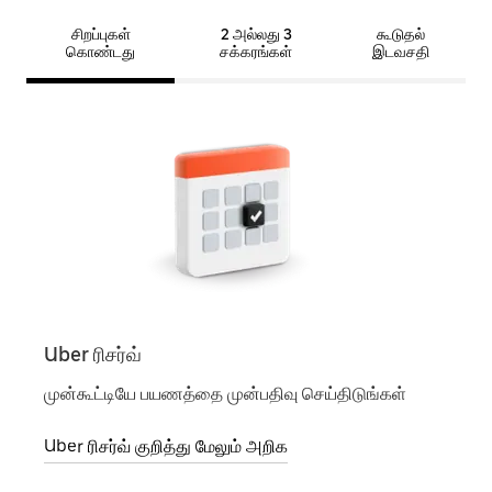
சிறப்புகள்
2 அல்லது 3
கூடுதல்
கொண்டது
சக்கரங்கள்
இடவசதி
Uber ரிசர்வ்
Uber
முன்கூட்டியே பயணத்தை முன்பதிவு செய்திடுங்கள்
ஒரு ப
டாக்ச
Uber ரிசர்வ் குறித்து மேலும் அறிக
Uber 