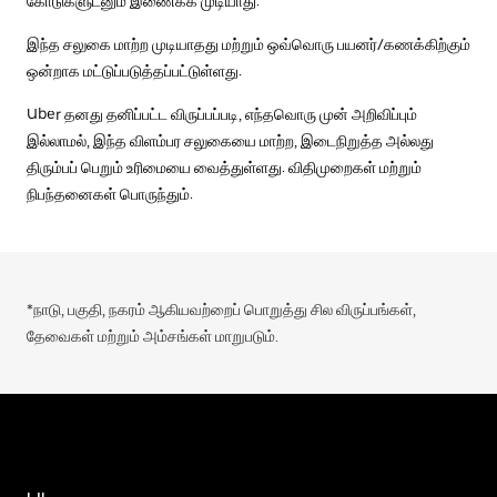
கோடுகளுடனும் இணைக்க முடியாது.
இந்த சலுகை மாற்ற முடியாதது மற்றும் ஒவ்வொரு பயனர்/கணக்கிற்கும்
ஒன்றாக மட்டுப்படுத்தப்பட்டுள்ளது.
Uber தனது தனிப்பட்ட விருப்பப்படி, எந்தவொரு முன் அறிவிப்பும்
இல்லாமல், இந்த விளம்பர சலுகையை மாற்ற, இடைநிறுத்த அல்லது
திரும்பப் பெறும் உரிமையை வைத்துள்ளது. விதிமுறைகள் மற்றும்
நிபந்தனைகள் பொருந்தும்.
*நாடு, பகுதி, நகரம் ஆகியவற்றைப் பொறுத்து சில விருப்பங்கள்,
தேவைகள் மற்றும் அம்சங்கள் மாறுபடும்.