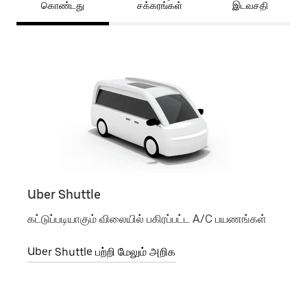
கொண்டது
சக்கரங்கள்
இடவசதி
Uber Shuttle
Uber
கட்டுப்படியாகும் விலையில் பகிரப்பட்ட A/C பயணங்கள்
ஒரு ந
பயணத
Uber Shuttle பற்றி மேலும் அறிக
UberX