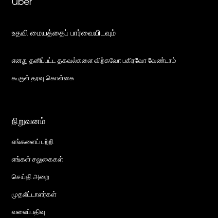
Uber
உதவி மையத்தைப் பார்வையிடவும்
எனது தனிப்பட்ட தகவல்களை விற்கவோ பகிரவோ வேண்டாம்
கூகுள் தரவு கொள்கை
நிறுவனம்
எங்களைப் பற்றி
எங்கள் சலுகைகள்
செய்தி அறை
முதலீட்டாளர்கள்
வலைப்பதிவு