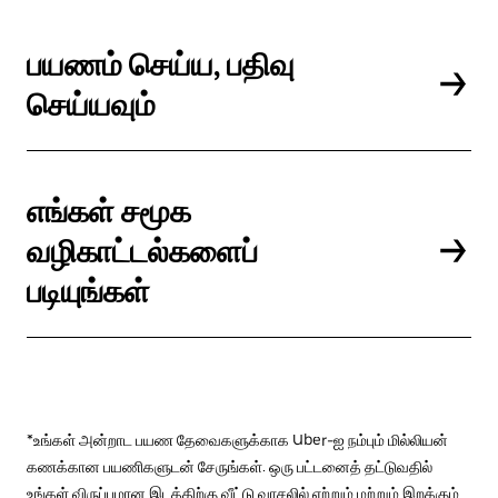
பயணம் செய்ய, பதிவு
செய்யவும்
எங்கள் சமூக
வழிகாட்டல்களைப்
படியுங்கள்
*உங்கள் அன்றாட பயண தேவைகளுக்காக Uber-ஐ நம்பும் மில்லியன்
கணக்கான பயணிகளுடன் சேருங்கள். ஒரு பட்டனைத் தட்டுவதில்
உங்கள் விருப்பமான இடத்திற்கு வீட்டு வாசலில் ஏற்றும் மற்றும் இறக்கும்