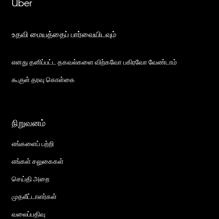
Uber
உதவி மையத்தைப் பார்வையிடவும்
எனது தனிப்பட்ட தகவல்களை விற்கவோ பகிரவோ வேண்டாம்
கூகுள் தரவு கொள்கை
நிறுவனம்
எங்களைப் பற்றி
எங்கள் சலுகைகள்
செய்தி அறை
முதலீட்டாளர்கள்
வலைப்பதிவு