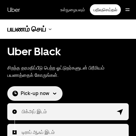
முதன்மைப்
பக்கத்திற்குச்
Uber
உள்நுழையவும்
பதிவுசெய்தல்
செல்லவும்
பயணம் செய்
Uber Black
சிறந்த தரமதிப்பீடு பெற்ற ஓட்டுநர்களுடன் பிரீமியம்
பயணத்தைக் கோருங்கள்.
Pick-up now
பிக்அப் இடம்
டிராப் ஆஃப் இடம்