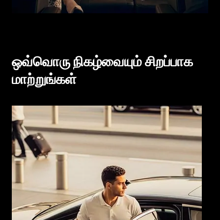
ஒவ்வொரு நிகழ்வையும் சிறப்பாக
மாற்றுங்கள்