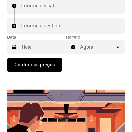
Informe o local
Informe o destino
Data
Horário
Agora
Pressione
Conferir os preços
a
seta
para
baixo
para
interagir
com
o
calendário
e
selecionar
uma
data.