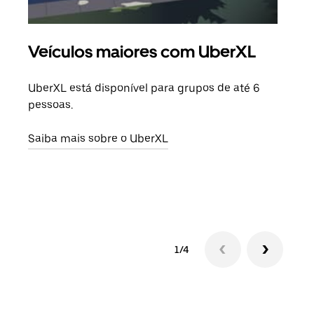
Veículos maiores com UberXL
Vi
UberXL está disponível para grupos de até 6
Ao c
pessoas.
sua 
adic
Saiba mais sobre o UberXL
dese
Saib
1/4