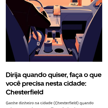
Pressione
a
tecla
“ESC”
para
fechar
o
calendário.
Dirija quando quiser, faça o que
você precisa nesta cidade:
Chesterfield
Ganhe dinheiro na cidade (Chesterfield) quando