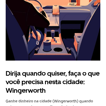
Pressione
a
tecla
“ESC”
para
fechar
o
calendário.
Dirija quando quiser, faça o que
você precisa nesta cidade:
Wingerworth
Ganhe dinheiro na cidade (Wingerworth) quando