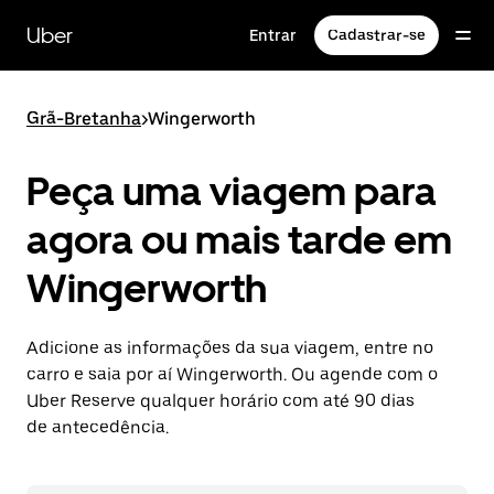
Pular
para
Uber
Entrar
Cadastrar-se
o
conteúdo
principal
Grã-Bretanha
>
Wingerworth
Peça uma viagem para
agora ou mais tarde em
Wingerworth
Adicione as informações da sua viagem, entre no
carro e saia por aí Wingerworth. Ou agende com o
Uber Reserve qualquer horário com até 90 dias
de antecedência.