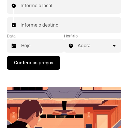
Informe o local
Informe o destino
Data
Horário
Agora
Pressione
Conferir os preços
a
seta
para
baixo
para
interagir
com
o
calendário
e
selecionar
uma
data.