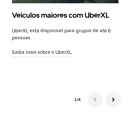
Veículos maiores com UberXL
Vi
UberXL está disponível para grupos de até 6
Ao c
pessoas.
sua 
adic
Saiba mais sobre o UberXL
dese
Saib
1/4