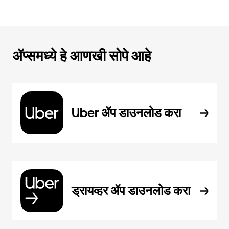
ॲप्समध्ये हे आणखी सोपे आहे
Uber ॲप डाउनलोड करा
ड्रायव्हर ॲप डाउनलोड करा