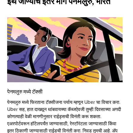
इथे जाण्याचे इतर मार्ग पेनमलुरु, भारत
पेनमलुरु मध्ये टॅक्सी
पे
पेनमलुरु मध्ये फिरताना टॅक्सीजना पर्याय म्हणून Uber चा विचार करा.
सा
Uber सह, हात दाखवून थांबवायच्या कॅब्जऐवजी तुम्ही दिवसाच्या अगदी
आहे
कोणत्याही वेळी मागणीनुसार राईड्सची विनंती करू शकता.
कर
एअरपोर्टवरून हॉटेलपर्यंत जाण्यासाठी, रेस्टॉरंटला जाण्यासाठी किंवा
पा
इतर‍ ठिकाणी जाण्यासाठी राईडची विनंती करा. निवड तुमची आहे. ॲप
की