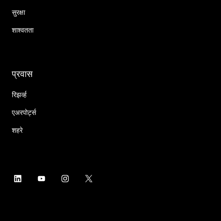
सुरक्षा
शाश्वतता
प्रवास
रिझर्व्ह
एअरपोर्ट्स
शहरे