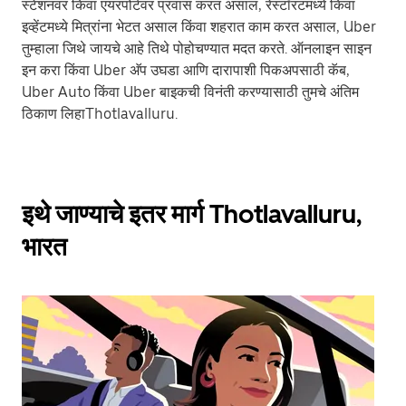
स्टेशनवर किंवा एयरपोर्टवर प्रवास करत असाल, रेस्टॉरंटमध्ये किंवा
इव्हेंटमध्ये मित्रांना भेटत असाल किंवा शहरात काम करत असाल, Uber
तुम्हाला जिथे जायचे आहे तिथे पोहोचण्यात मदत करते. ऑनलाइन साइन
इन करा किंवा Uber अ‍ॅप उघडा आणि दारापाशी पिकअपसाठी कॅब,
Uber Auto किंवा Uber बाइकची विनंती करण्यासाठी तुमचे अंतिम
ठिकाण लिहाThotlavalluru.
इथे जाण्याचे इतर मार्ग Thotlavalluru,
भारत