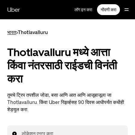
मुख्य
सामग्रीवर
Uber
लॉग इन करा
नोंदणी करा
जा
भारत
>
Thotlavalluru
Thotlavalluru मध्ये आत्ता
किंवा नंतरसाठी राईडची विनंती
करा
तुमचे ट्रिप तपशील जोडा, बसा आणि आत आणि आजूबाजूला जा
Thotlavalluru. किंवा Uber रिझर्व्हसह 90 दिवस आधीपर्यंत कधीही
शेड्युल करा.
लोकेशन एन्टर करा