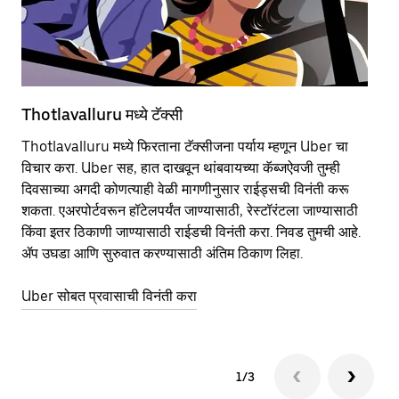
Thotlavalluru मध्ये टॅक्सी
Th
Thotlavalluru मध्ये फिरताना टॅक्सीजना पर्याय म्हणून Uber चा
सा
विचार करा. Uber सह, हात दाखवून थांबवायच्या कॅब्जऐवजी तुम्ही
आहे
दिवसाच्या अगदी कोणत्याही वेळी मागणीनुसार राईड्सची विनंती करू
कर
शकता. एअरपोर्टवरून हॉटेलपर्यंत जाण्यासाठी, रेस्टॉरंटला जाण्यासाठी
पा
किंवा इतर‍ ठिकाणी जाण्यासाठी राईडची विनंती करा. निवड तुमची आहे.
की
ॲप उघडा आणि सुरुवात करण्यासाठी अंतिम ठिकाण लिहा.
वा
Uber सोबत प्रवासाची विनंती करा
Ub
1/3