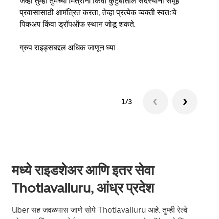
जेव्हा तुम्ही तुमच्या मित्रांना किंवा कुटुंबातील सदस्यांना समूह
जर तु
प्रवासासाठी आमंत्रित करता, तेव्हा प्रत्येक व्यक्ती स्वतःचे
पर्यं
पिकअप किंवा ड्रॉपऑफ स्थान जोडू शकते.
झाल्य
ग्रुप राइड्सबद्दल अधिक जाणून घ्या
1/3
मध्ये राइडशेअर आणि इतर सेवा
Thotlavalluru, आंध्र प्रदेश
Uber सह जवळपास जाणे सोपे Thotlavalluru आहे. तुम्ही रेल्वे