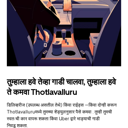
the
escape
button
to
close
the
calendar.
तुम्हाला हवे तेव्हा गाडी चालवा, तुम्हाला हवे
ते कमवा Thotlavalluru
डिलिव्हरीज (उपलब्ध असतील तेथे) किंवा राईड्स —किंवा दोन्ही करून
Thotlavalluruमध्ये तुमच्या शेड्युलनुसार पैसे कमवा . तुम्ही तुमची
स्वतःची कार वापरू शकता किंवा Uber द्वारे भाड्याची गाडी
निवडू शकता.