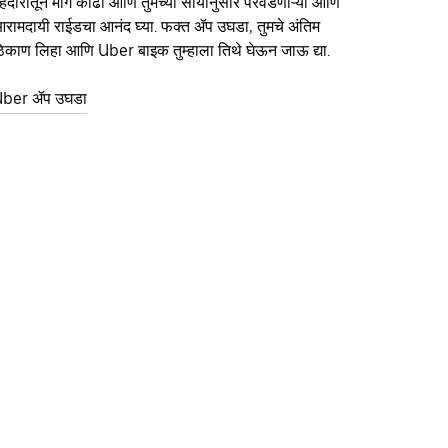
हदारीतून मार्ग काढा आणि तुमच्या सोयीनुसार परवडणाऱ्या आणि
रामदायी राईडचा आनंद घ्या. फक्त ॲप उघडा, तुमचे अंतिम
िकाण लिहा आणि Uber बाइक तुम्हाला तिथे घेऊन जाऊ द्या.
ber ॲप उघडा