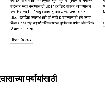
परवडणारा मार्ग आहे. भागानुसार, तुम्ही तुमच्या प्रवासाचे नियोजन
र
करण्यात मदत करण्यासाठी Uber ट्रांझिट वापरुन जवळपासचे
आ
बस किंवा सबवे मार्ग पाहू शकता. तुमच्या आसपासच्या भागात
ठ
Uber ट्रांझिट उपलब्ध आहे की नाही हे पाहण्यासाठी ॲप उघडा
किंवा Uber सह राइडशेअरिंग वापरून दुग्गीराला मधील लोकप्रिय
U
ठिकाणांना भेट द्या.
Uber ॲप उघडा
वासाच्या पर्यायांसाठी