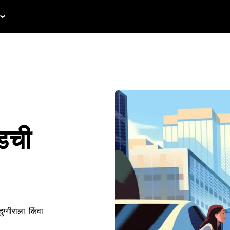
ईडची
्गीराला. किंवा