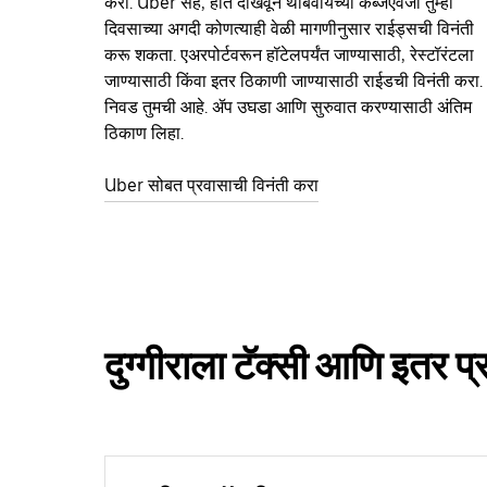
करा. Uber सह, हात दाखवून थांबवायच्या कॅब्जऐवजी तुम्ही
दिवसाच्या अगदी कोणत्याही वेळी मागणीनुसार राईड्सची विनंती
करू शकता. एअरपोर्टवरून हॉटेलपर्यंत जाण्यासाठी, रेस्टॉरंटला
जाण्यासाठी किंवा इतर‍ ठिकाणी जाण्यासाठी राईडची विनंती करा.
निवड तुमची आहे. ॲप उघडा आणि सुरुवात करण्यासाठी अंतिम
ठिकाण लिहा.
Uber सोबत प्रवासाची विनंती करा
दुग्गीराला टॅक्सी आणि इतर प्र