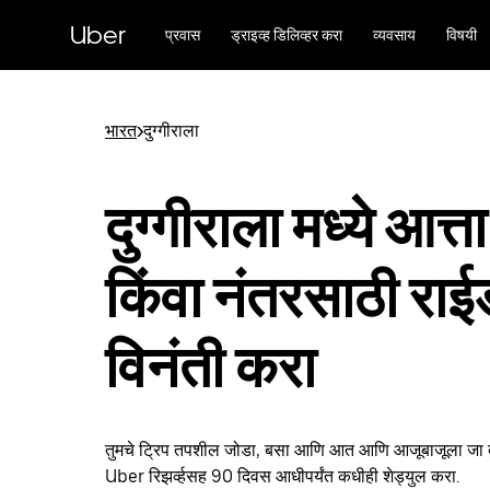
मुख्य
सामग्रीवर
Uber
प्रवास
ड्राइव्ह डिलिव्हर करा
व्यवसाय
विषयी
जा
भारत
>
दुग्गीराला
दुग्गीराला मध्ये आत्ता
किंवा नंतरसाठी रा
विनंती करा
तुमचे ट्रिप तपशील जोडा, बसा आणि आत आणि आजूबाजूला जा दुग
Uber रिझर्व्हसह 90 दिवस आधीपर्यंत कधीही शेड्युल करा.