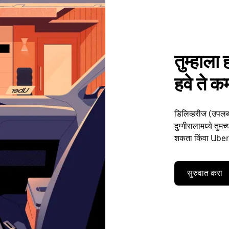
तुम्हाला 
हवे ते कम
डिलिव्हरीज (उपलब्
दुग्गीरालामध्ये तुम
शकता किंवा Uber द
सुरुवात करा