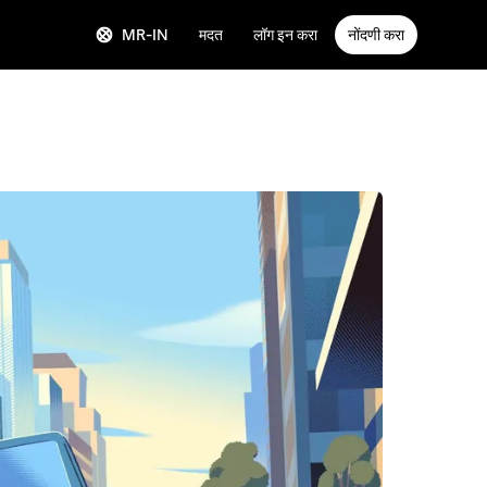
MR-IN
मदत
लॉग इन करा
नोंदणी करा