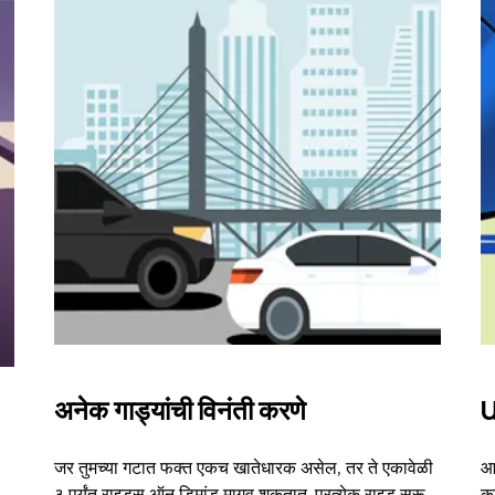
अनेक गाड्यांची विनंती करणे
U
जर तुमच्या गटात फक्त एकच खातेधारक असेल, तर ते एकावेळी
आम
३ पर्यंत राइड्स ऑन डिमांड मागवू शकतात. प्रत्येक राइड सुरू
का