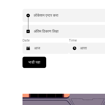
लोकेशन एन्टर करा
अंतिम ठिकाण लिहा
Date
Time
आत्ता
Press
भाडी पहा
the
down
arrow
key
to
interact
with
the
calendar
and