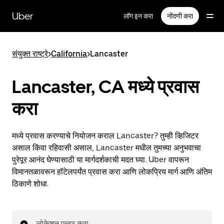
मुख्य
सामग्रीवर
Uber
लॉग इन करा
नोंदणी करा
जा
संयुक्त राष्ट्रे
>
California
>
Lancaster
Lancaster, CA मध्ये प्रवास
करा
मध्ये प्रवास करण्याचे नियोजन कराल Lancaster? तुम्ही व्हिजिटर
असाल किंवा रहिवासी असाल, Lancaster मधील तुमच्या अनुभवाचा
पुरेपूर आनंद घेण्यासाठी या मार्गदर्शकाची मदत घ्या. Uber वापरून
विमानतळावरून हॉटेलपर्यंत प्रवास करा आणि लोकप्रिय मार्ग आणि अंतिम
ठिकाणे शोधा.
लोकेशन एन्टर करा