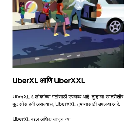
UberXL आणि UberXXL
समू
UberXL ६ लोकांच्या गटांसाठी उपलब्ध आहे. तुम्हाला खात्रीशीर
जेव्हा
बूट स्पेस हवी असल्यास, UberXXL तुमच्यासाठी उपलब्ध आहे.
प्रवास
पिकअप
UberXL बद्दल अधिक जाणून घ्या
ग्रुप 