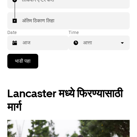
अंतिम ठिकाण लिहा
Date
Time
आत्ता
Press
भाडी पहा
the
down
arrow
key
to
Lancaster मध्ये फिरण्यासाठी
interact
with
the
मार्ग
calendar
and
select
a
date.
Press