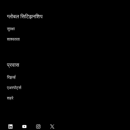
ग्लोबल सिटिझनशिप
सुरक्षा
शाश्वतता
प्रवास
रिझर्व्ह
एअरपोर्ट्स
शहरे