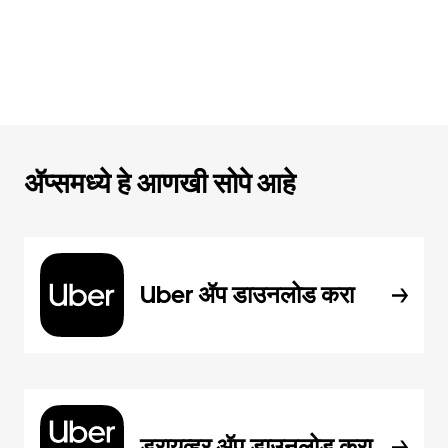
ॲप्समध्ये हे आणखी सोपे आहे
Uber ॲप डाउनलोड करा
ड्रायव्हर ॲप डाउनलोड करा