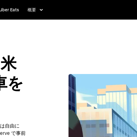
Uber Eats
概要
、米
車を
は自由に
erve で事前