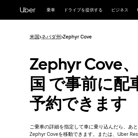
メ
Uber
イ
乗車
ドライブを提供する
ビジネス
ン
コ
ン
テ
米国
>
ネバダ州
>
Zephyr Cove
ン
ツ
へ
Zephyr Cove
ス
キ
ッ
国 で事前に配
プ
予約できます
ご乗車の詳細を指定して車に乗り込んだら、あと
Zephyr Coveを移動できます。または、Uber Res