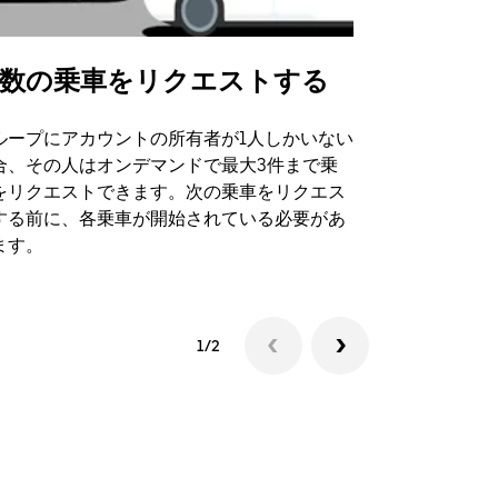
数の乗車をリクエストする
Uber Shu
ループにアカウントの所有者が1人しかいない
Uber Sh
合、その人はオンデマンドで最大3件まで乗
のイベント
をリクエストできます。次の乗車をリクエス
する前に、各乗車が開始されている必要があ
シャトルの
ます。
1/2