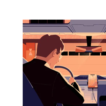
キ
ー
で
カ
レ
ン
ダ
ー
を
操
作
し、
日
付
を
選
択
し
ま
す。
ESC