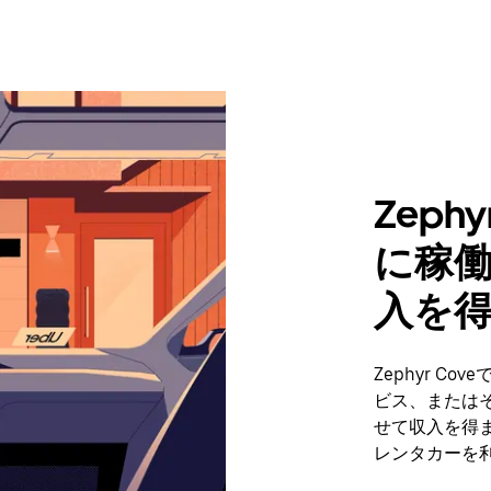
Zeph
に稼
入を
Zephyr 
ビス、または
せて収入を得ま
レンタカーを