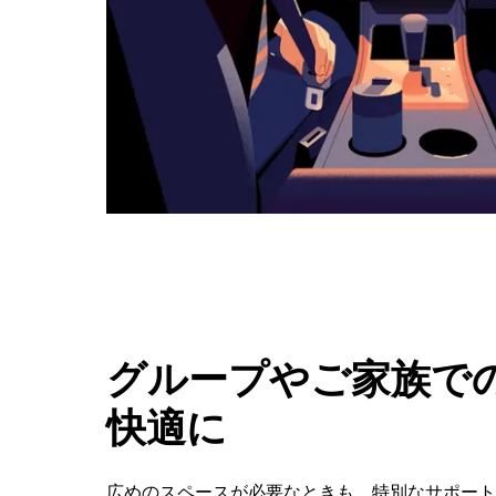
ボ
タ
ン
で
カ
レ
ン
ダ
ー
を
閉
じ
ま
す。
グループやご家族での
快適に
広めのスペースが必要なときも、特別なサポートが必