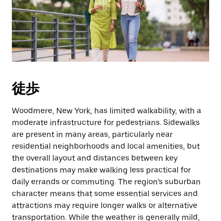
作
し、
日
付
を
選
択
し
徒歩
ま
す。
ESC
Woodmere, New York, has limited walkability, with a
ボ
moderate infrastructure for pedestrians. Sidewalks
タ
are present in many areas, particularly near
ン
residential neighborhoods and local amenities, but
で
the overall layout and distances between key
カ
destinations may make walking less practical for
レ
daily errands or commuting. The region’s suburban
ン
ダ
character means that some essential services and
ー
attractions may require longer walks or alternative
を
transportation. While the weather is generally mild,