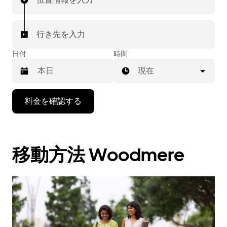
行き先を入力
日付
時間
現在
下
料金を確認する
矢
印
キ
ー
移動方法 Woodmere
で
カ
レ
ン
ダ
ー
を
操