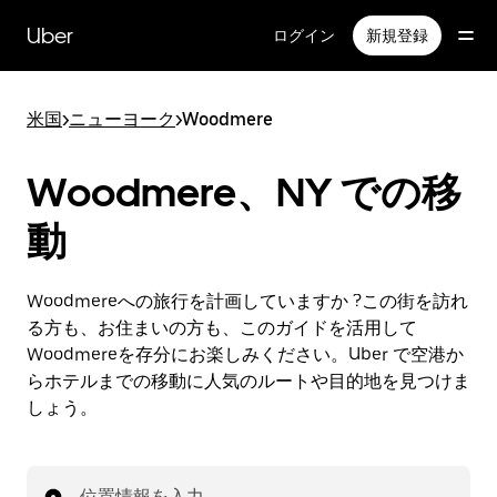
メ
イ
Uber
ログイン
新規登録
ン
コ
ン
米国
>
ニューヨーク
>
Woodmere
テ
ン
ツ
Woodmere、NY での移
へ
ス
動
キ
ッ
プ
Woodmereへの旅行を計画していますか ?この街を訪れ
る方も、お住まいの方も、このガイドを活用して
Woodmereを存分にお楽しみください。Uber で空港か
らホテルまでの移動に人気のルートや目的地を見つけま
しょう。
位置情報を入力