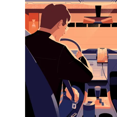
ダ
ー
を
操
作
し、
日
付
を
選
択
し
ま
す。
ESC
ボ
タ
ン
で
カ
レ
ン