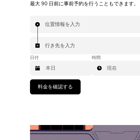
最大 90 日前に事前予約を行うこともできます。
位置情報を入力
行き先を入力
日付
時間
現在
下
料金を確認する
矢
印
キ
ー
で
カ
レ
ン