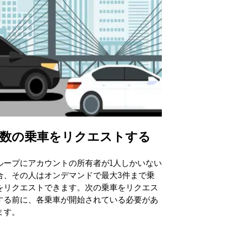
数の乗車をリクエストする
Uber Shu
ループにアカウントの所有者が1人しかいない
Uber Sh
合、その人はオンデマンドで最大3件まで乗
のイベント
をリクエストできます。次の乗車をリクエス
する前に、各乗車が開始されている必要があ
シャトルの
ます。