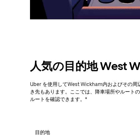
ダ
ー
を
閉
じ
ま
す。
人気の目的地 West Wi
Uber を使用してWest Wickham内およ
き先もあります。ここでは、降車場所やルートの
ルートを確認できます。*
目的地