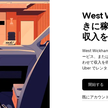
West
きに
収入
West Wi
ービス、また
わせて収入を
Uber でレ
開始する
既にアカウン