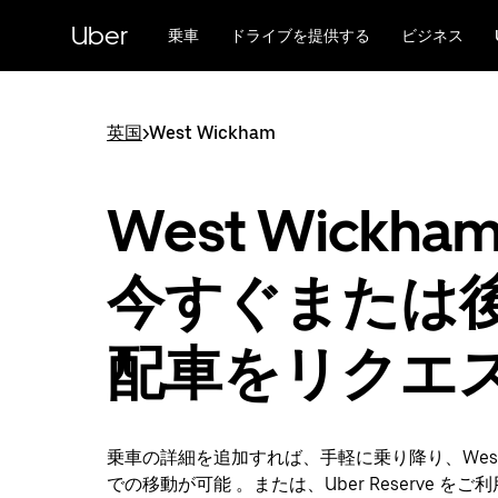
メ
Uber
イ
乗車
ドライブを提供する
ビジネス
ン
コ
ン
テ
英国
>
West Wickham
ン
ツ
へ
West Wickha
ス
キ
ッ
今すぐまたは
プ
配車をリクエ
乗車の詳細を追加すれば、手軽に乗り降り、West W
での移動が可能 。または、Uber Reserve を