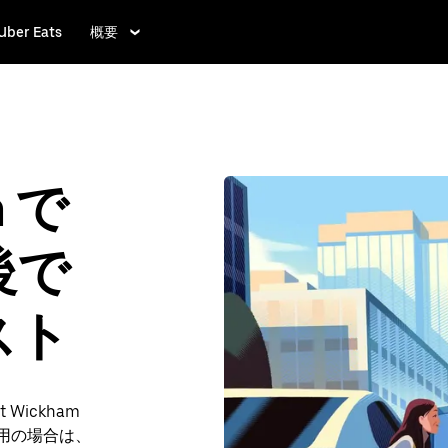
Uber Eats
概要
m で
後で
スト
ickham
ご利用の場合は、