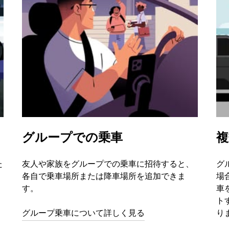
グループでの乗車
複
た
友人や家族をグループでの乗車に招待すると、
グ
各自で乗車場所または降車場所を追加できま
場
す。
車
ト
グループ乗車について詳しく見る
り