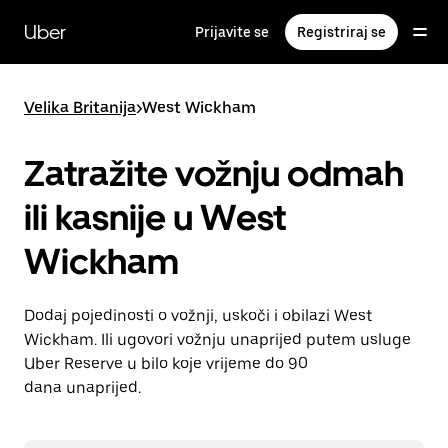
Preskoči
na
Uber
Prijavite se
Registriraj se
glavni
sadržaj
Velika Britanija
>
West Wickham
Zatražite vožnju odmah
ili kasnije u West
Wickham
Dodaj pojedinosti o vožnji, uskoči i obilazi West
Wickham. Ili ugovori vožnju unaprijed putem usluge
Uber Reserve u bilo koje vrijeme do 90
dana unaprijed.