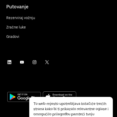
Putovanje
Rezerviraj vožnju
Zračne luke
Gradovi
To web-mjesto upotrebljava kolačiće trećih
strana kako bi ti prikazalo relevantne oglase i
omogućilo prilagodbu pamteći tvoju