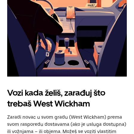
tipku
escape
za
zatvaranje
kalendara.
Vozi kada želiš, zarađuj što
trebaš West Wickham
Zaradi novac u svom gradu (West Wickham) prema
svom rasporedu dostavama (ako je usluga dostupna)
ili vožnjama – ili objema. Možeš se voziti vlastitim