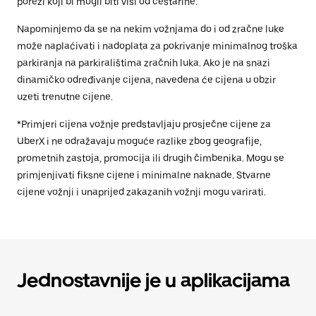
porezi koji bi mogli biti viši od cestarine.
Napominjemo da se na nekim vožnjama do i od zračne luke
može naplaćivati i nadoplata za pokrivanje minimalnog troška
parkiranja na parkiralištima zračnih luka. Ako je na snazi
dinamičko određivanje cijena, navedena će cijena u obzir
uzeti trenutne cijene.
*Primjeri cijena vožnje predstavljaju prosječne cijene za
UberX i ne odražavaju moguće razlike zbog geografije,
prometnih zastoja, promocija ili drugih čimbenika. Mogu se
primjenjivati fiksne cijene i minimalne naknade. Stvarne
cijene vožnji i unaprijed zakazanih vožnji mogu varirati.
Jednostavnije je u aplikacijama