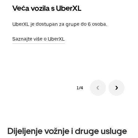
Veća vozila s UberXL
Gr
UberXL je dostupan za grupe do 6 osoba.
Kada 
grup
Saznajte više o UberXL
vlast
Sazn
1/4
Dijeljenje vožnje i druge usluge