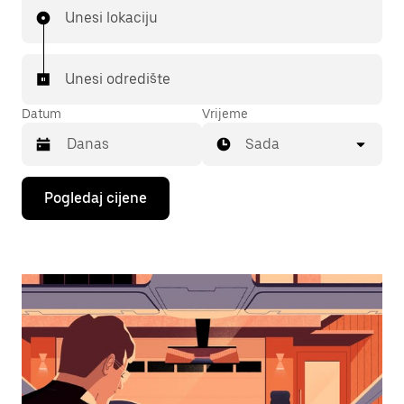
Unesi lokaciju
Unesi odredište
Datum
Vrijeme
Sada
Pritisni
Pogledaj cijene
tipku
sa
strelicom
prema
dolje
za
interakciju
s
kalendarom
i
odaberi
datum.
Pritisni