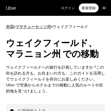
メ
イ
Uber
ログイン
新規登録
ン
コ
ン
米国
>
マサチューセッツ州
>
ウェイクフィールド
テ
ン
ツ
ウェイクフィールド、
へ
ス
マラニョン州 での移動
キ
ッ
プ
ウェイクフィールドへの旅行を計画していますか ?この
街を訪れる方も、お住まいの方も、このガイドを活用し
てウェイクフィールドを存分にお楽しみください。
Uber で空港からホテルまでの移動に人気のルートや目
的地を見つけましょう。
位置情報を入力