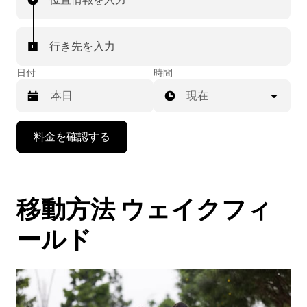
行き先を入力
日付
時間
現在
下
料金を確認する
矢
印
キ
ー
移動方法 ウェイクフィ
で
カ
レ
ールド
ン
ダ
ー
を
操