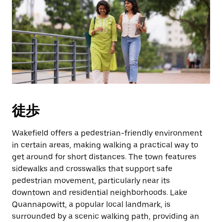
作
し、
日
付
を
選
択
し
ま
す。
徒歩
ESC
ボ
タ
Wakefield offers a pedestrian-friendly environment
ン
in certain areas, making walking a practical way to
で
get around for short distances. The town features
カ
sidewalks and crosswalks that support safe
レ
pedestrian movement, particularly near its
ン
downtown and residential neighborhoods. Lake
ダ
ー
Quannapowitt, a popular local landmark, is
を
surrounded by a scenic walking path, providing an