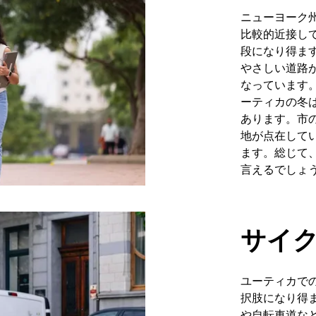
ニューヨーク
比較的近接し
段になり得ま
やさしい道路
なっています
ーティカの冬
あります。市
地が点在して
ます。総じて
言えるでしょ
サイ
ユーティカで
択肢になり得
や自転車道な