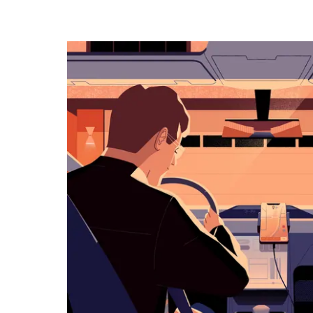
ー
で
カ
レ
ン
ダ
ー
を
操
作
し、
日
付
を
選
択
し
ま
す。
ESC
ボ