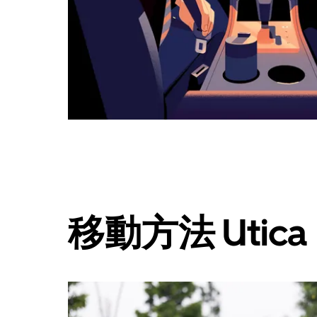
タ
ン
で
カ
レ
ン
ダ
ー
を
閉
じ
ま
す。
移動方法 Utica