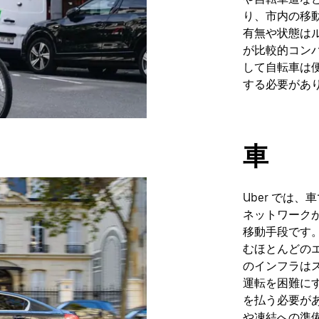
り、市内の移
有無や状態は
が比較的コン
して自転車は
する必要があ
車
Uber では
ネットワーク
移動手段です
むほとんどの
のインフラは
運転を困難に
を払う必要が
や凍結への準