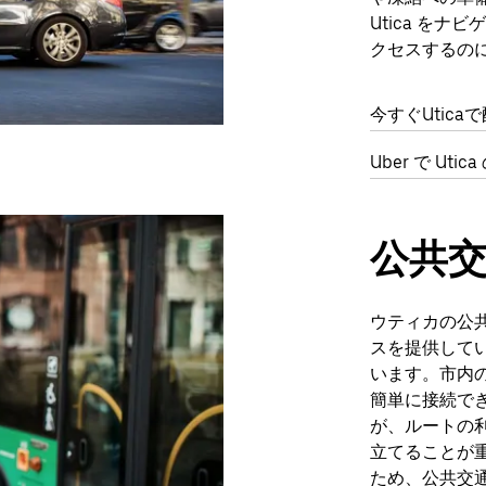
Utica を
クセスするの
今すぐUtic
Uber で Ut
公共
ウティカの公
スを提供してい
います。市内
簡単に接続で
が、ルートの
立てることが
ため、公共交