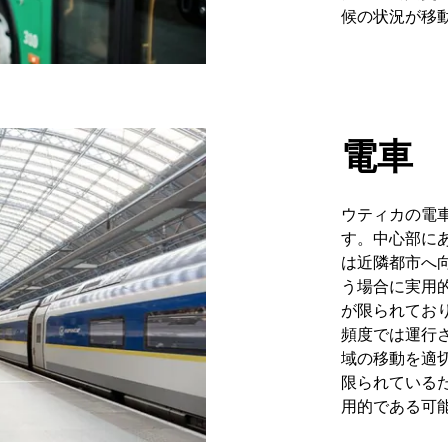
候の状況が移
電車
ウティカの電
す。中心部に
は近隣都市へ
う場合に実用
が限られてお
頻度では運行
域の移動を適
限られている
用的である可