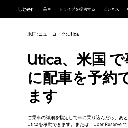
メ
Uber
イ
乗車
ドライブを提供する
ビジネス
ン
コ
ン
テ
米国
>
ニューヨーク
>
Utica
ン
ツ
へ
Utica、米国 
ス
キ
ッ
に配車を予約
プ
ます
ご乗車の詳細を指定して車に乗り込んだら、あと
Uticaを移動できます。または、Uber Reserve