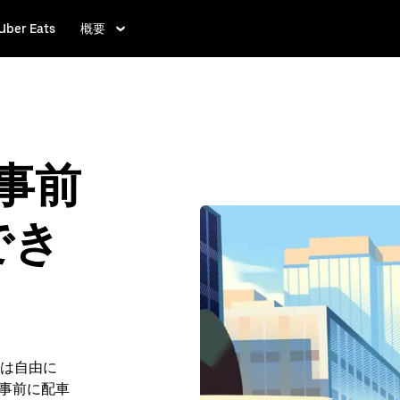
Uber Eats
概要
で事前
でき
は自由に
 で事前に配車