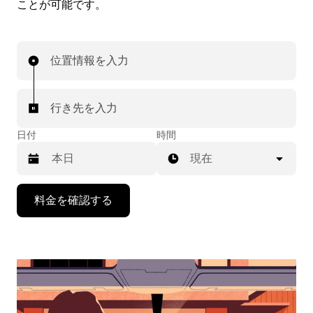
ことが可能です。
位置情報を入力
行き先を入力
日付
時間
現在
下
料金を確認する
矢
印
キ
ー
で
カ
レ
ン