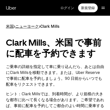
メ
イ
Uber
ログイン
新規登録
ン
コ
ン
米国
>
ニューヨーク
>
Clark Mills
テ
ン
ツ
Clark Mills、米国 で事前
へ
ス
に配車を予約できます
キ
ッ
プ
ご乗車の詳細を指定して車に乗り込んだら、あとは自由
にClark Millsを移動できます。または、Uber Reserve
で事前に配車を予約しましょう。90 日前からいつでも
配車をリクエストできます。
ヒント：
Clark Millsでは、到着時間が、より規模の大き
な都市に比べて長くなる場合があります。ご希望であれ
ば、事前に配車を予約してご都合のよい時間に乗車する