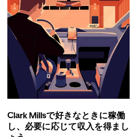
ダ
ー
を
操
作
し、
日
付
を
選
択
し
ま
す。
ESC
ボ
タ
Clark Millsで好きなときに稼働
ン
で
し、必要に応じて収入を得まし
カ
レ