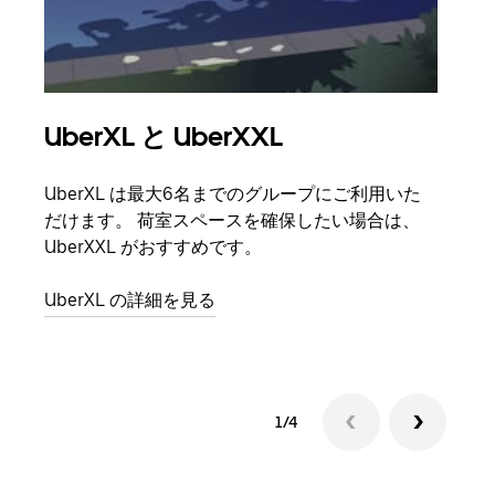
UberXL と UberXXL
グ
UberXL は最大6名までのグループにご利用いた
友人
だけます。 荷室スペースを確保したい場合は、
自で
UberXXL がおすすめです。
グル
UberXL の詳細を見る
1/4