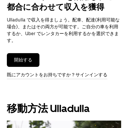
で
都合に合わせて収入を獲得
カ
レ
ン
Ulladulla で収入を得ましょう。配車、配達(利用可能な
ダ
場合)、またはその両方が可能です。ご自分の車を利用
ー
するか、Uber でレンタカーを利用するかを選択できま
を
す。
閉
じ
ま
開始する
す。
既にアカウントをお持ちですか？サインインする
移動方法 Ulladulla