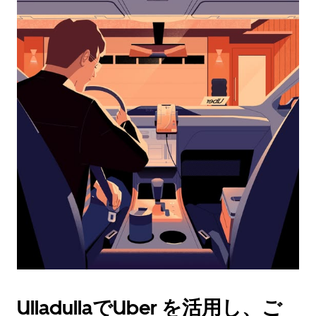
カ
レ
ン
ダ
ー
を
操
作
し、
日
付
を
選
択
し
ま
す。
ESC
ボ
タ
UlladullaでUber を活用し、ご
ン