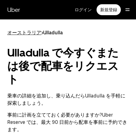
メ
イ
Uber
ログイン
新規登録
ン
コ
ン
オーストラリア
>
Ulladulla
テ
ン
ツ
Ulladulla で今すぐまた
へ
ス
は後で配車をリクエス
キ
ッ
ト
プ
乗車の詳細を追加し、乗り込んだらUlladulla を手軽に
探索しましょう。
事前に計画を立てておく必要がありますか?Uber
Reserve では、最大 90 日前から配車を事前に予約でき
ます。