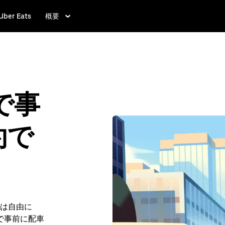
Uber Eats
概要
 で事
約で
は自由に
e で事前に配車