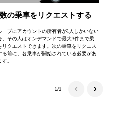
数の乗車をリクエストする
Uber Shu
ループにアカウントの所有者が1人しかいない
Uber Sh
合、その人はオンデマンドで最大3件まで乗
のイベント
をリクエストできます。次の乗車をリクエス
する前に、各乗車が開始されている必要があ
シャトルの
ます。
1/2