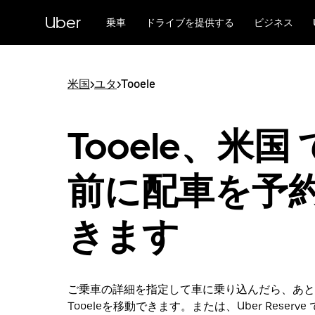
メ
Uber
イ
乗車
ドライブを提供する
ビジネス
ン
コ
ン
テ
米国
>
ユタ
>
Tooele
ン
ツ
へ
Tooele、米国
ス
キ
ッ
前に配車を予
プ
きます
ご乗車の詳細を指定して車に乗り込んだら、あと
Tooeleを移動できます。または、Uber Reserv