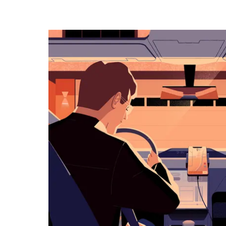
ー
で
カ
レ
ン
ダ
ー
を
操
作
し、
日
付
を
選
択
し
ま
す。
ESC
ボ