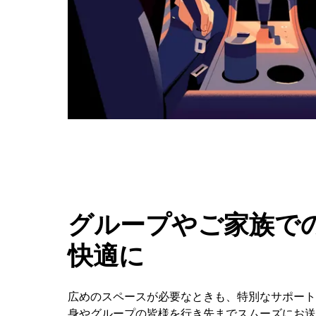
タ
ン
で
カ
レ
ン
ダ
ー
を
閉
じ
ま
す。
グループやご家族での
快適に
広めのスペースが必要なときも、特別なサポートが
身やグループの皆様を行き先までスムーズにお送