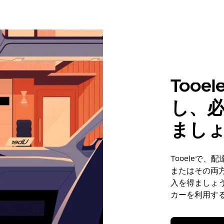
Too
し、
まし
Tooeleで
またはその両
入を得ましょう
カーを利用す