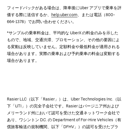
フィードバックがある場合は、降車後に⁠Uber アプリで乗車を評
価する際に送信するか、
help.uber.com
、または電話（800-
664-1378）でお問い合わせください。
*サンプルの乗車料金は、平均的な UberX の料金のみを示した
もので、地域、交通渋滞、プロモーション、その他の要因によ
る変動は反映していません。定額料金や最低料金が適用される
場合があります。実際の乗車および予約乗車の料金は変動する
場合があります。
Rasier LLC（以下「Rasier」）は、Uber Technologies Inc.（以
下「UTI」）の完全子会社です。Rasier はバージニア州および
メリーランド州において認可を受けた交通ネットワーク会社で
あり、ワシントン D.C. の Department of For-Hire Vehicles（有
償旅客輸送の規制機関、以下「DFHV」）の認可を受けたプラ