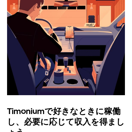
ダ
ー
を
操
作
し、
日
付
を
選
択
し
ま
す。
ESC
ボ
タ
Timoniumで好きなときに稼働
ン
で
し、必要に応じて収入を得まし
カ
レ