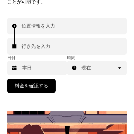
ことが可能です。
位置情報を入力
行き先を入力
日付
時間
現在
下
料金を確認する
矢
印
キ
ー
で
カ
レ
ン