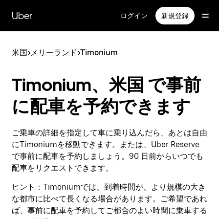
メ
イ
Uber
ログイン
新規登録
ン
コ
ン
米国
>
メリーランド
>
Timonium
テ
ン
ツ
Timonium、米国 で事前
へ
ス
に配車を予約できます
キ
ッ
プ
ご乗車の詳細を指定して車に乗り込んだら、あとは自由
にTimoniumを移動できます。または、Uber Reserve
で事前に配車を予約しましょう。90 日前からいつでも
配車をリクエストできます。
ヒント：
Timoniumでは、到着時間が、より規模の大き
な都市に比べて長くなる場合があります。ご希望であれ
ば、事前に配車を予約してご都合のよい時間に乗車する