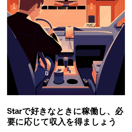
ダ
ー
を
操
作
し、
日
付
を
選
択
し
ま
す。
ESC
ボ
タ
Starで好きなときに稼働し、必
ン
で
要に応じて収入を得ましょう
カ
レ