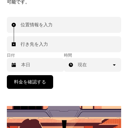
可能です。
位置情報を入力
行き先を入力
日付
時間
現在
下
料金を確認する
矢
印
キ
ー
で
カ
レ
ン