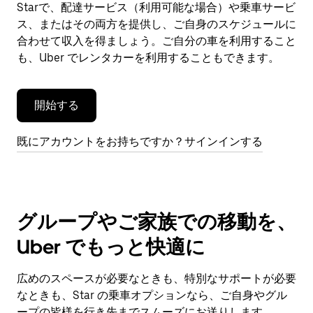
ン
Starで、配達サービス（利用可能な場合）や乗車サービ
ダ
ス、またはその両方を提供し、ご自身のスケジュールに
ー
合わせて収入を得ましょう。ご自分の車を利用すること
を
も、Uber でレンタカーを利用することもできます。
閉
じ
ま
開始する
す。
既にアカウントをお持ちですか？サインインする
グループやご家族での移動を、
Uber でもっと快適に
広めのスペースが必要なときも、特別なサポートが必要
なときも、Star の乗車オプションなら、ご自身やグル
ープの皆様を行き先までスムーズにお送りします。