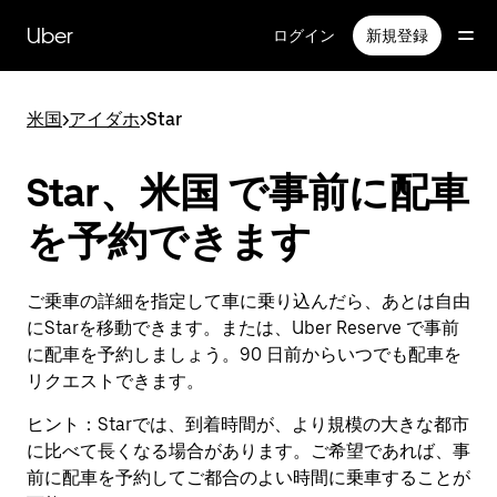
メ
イ
Uber
ログイン
新規登録
ン
コ
ン
米国
>
アイダホ
>
Star
テ
ン
ツ
Star、米国 で事前に配車
へ
ス
を予約できます
キ
ッ
プ
ご乗車の詳細を指定して車に乗り込んだら、あとは自由
にStarを移動できます。または、Uber Reserve で事前
に配車を予約しましょう。90 日前からいつでも配車を
リクエストできます。
ヒント：
Starでは、到着時間が、より規模の大きな都市
に比べて長くなる場合があります。ご希望であれば、事
前に配車を予約してご都合のよい時間に乗車することが