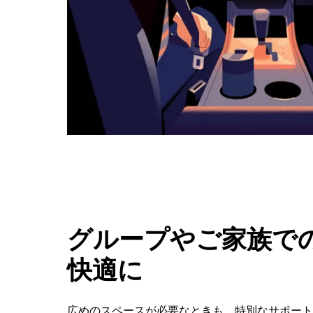
ボ
タ
ン
で
カ
レ
ン
ダ
ー
を
閉
じ
ま
す。
グループやご家族での
快適に
広めのスペースが必要なときも、特別なサポートが必要