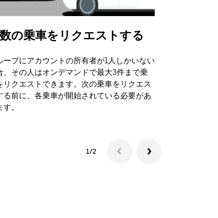
数の乗車をリクエストする
Uber Shu
ループにアカウントの所有者が1人しかいない
Uber Sh
合、その人はオンデマンドで最大3件まで乗
のイベント
をリクエストできます。次の乗車をリクエス
する前に、各乗車が開始されている必要があ
シャトルの
ます。
1/2