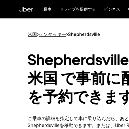
メ
Uber
イ
乗車
ドライブを提供する
ビジネス
ン
コ
ン
テ
米国
>
ケンタッキー
>
Shepherdsville
ン
ツ
へ
Shepherdsvill
ス
キ
ッ
米国 で事前に
プ
を予約できま
ご乗車の詳細を指定して車に乗り込んだら、あと
Shepherdsvilleを移動できます。または、Uber R