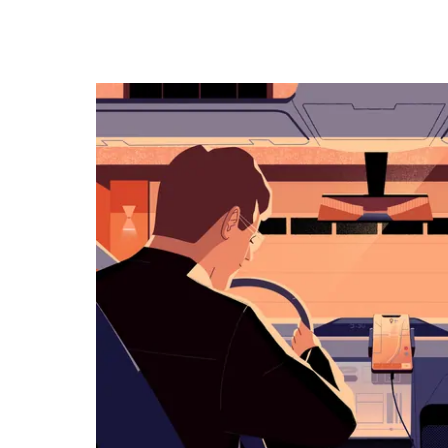
キ
ー
で
カ
レ
ン
ダ
ー
を
操
作
し、
日
付
を
選
択
し
ま
す。
ESC