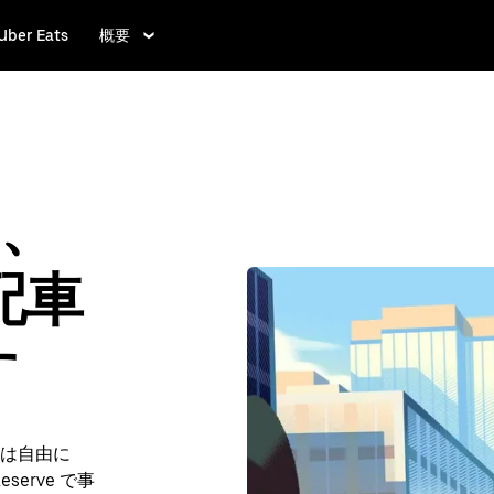
Uber Eats
概要
e、
配車
す
は自由に
eserve で事