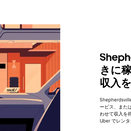
Shep
きに
収入
Shepherd
ービス、また
わせて収入を
Uber でレ