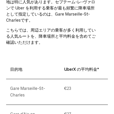
地は特に人気があります。セプテーム-レ-ヴァロ
作
ンで Uber を利用する乗客が最も頻繁に降車場所
し、
として指定しているのは、Gare Marseille-St-
日
付
Charlesです。
を
こちらでは、周辺エリアの乗客が多く利用してい
選
択
る人気ルートを、降車場所と平均料金を含めてご
し
確認いただけます。
ま
す。
ESC
ボ
タ
目的地
UberX の平均料金*
ン
で
カ
Gare Marseille-St-
€23
レ
ン
Charles
ダ
ー
を