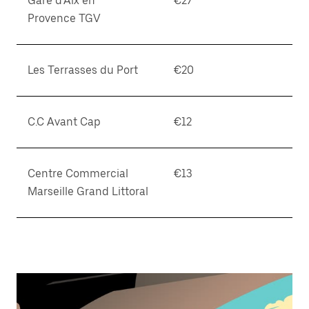
Gare d'Aix en
€27
閉
じ
Provence TGV
ま
す。
Les Terrasses du Port
€20
C.C Avant Cap
€12
Centre Commercial
€13
Marseille Grand Littoral