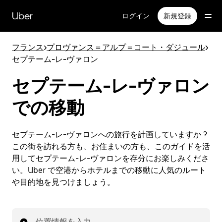
メ
イ
Uber
ログイン
新規登録
ン
コ
ン
フランス
>
プロヴァンス＝アルプ＝コート・ダジュール
>
テ
セプテーム-レ-ヴァロン
ン
ツ
セプテーム-レ-ヴァロン
へ
ス
での移動
キ
ッ
プ
セプテーム-レ-ヴァロンへの旅行を計画していますか ?
この街を訪れる方も、お住まいの方も、このガイドを活
用してセプテーム-レ-ヴァロンを存分にお楽しみくださ
い。Uber で空港からホテルまでの移動に人気のルート
や目的地を見つけましょう。
位置情報を入力