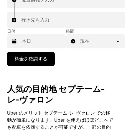
行き先を入力
日付
時間
現在
下
料金を確認する
矢
印
キ
ー
人気の目的地 セプテーム-
で
カ
レ-ヴァロン
レ
ン
ダ
Uber のメリット セプテーム-レ-ヴァロン での移
ー
動が簡単になります。Uber を使えばほぼどこへで
を
も配車を依頼することが可能ですが、一部の目的
操