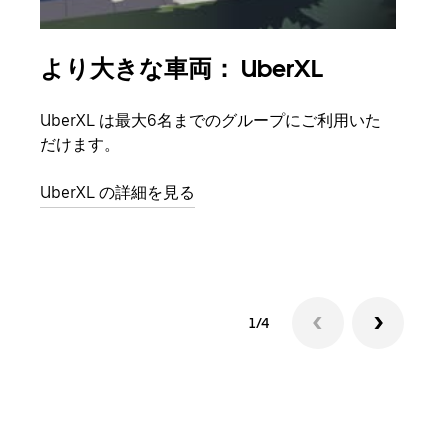
より大きな車両： UberXL
グ
UberXL は最大6名までのグループにご利用いた
友人
だけます。
自で
UberXL の詳細を見る
グル
1/4