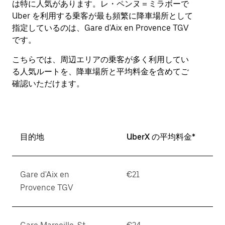
は特に人気があります。レ・ペンヌ＝ミラボーで
作
Uber を利用する乗客が最も頻繁に降車場所として
し、
指定しているのは、Gare d'Aix en Provence TGV
日
付
です。
を
こちらでは、周辺エリアの乗客が多く利用してい
選
択
る人気ルートを、降車場所と平均料金を含めてご
し
確認いただけます。
ま
す。
ESC
ボ
タ
目的地
UberX の平均料金*
ン
で
カ
Gare d'Aix en
€21
レ
ン
Provence TGV
ダ
ー
を