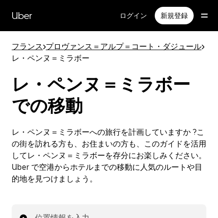
メ
イ
Uber
ログイン
新規登録
ン
コ
ン
フランス
>
プロヴァンス＝アルプ＝コート・ダジュール
>
テ
レ・ペンヌ＝ミラボー
ン
ツ
レ・ペンヌ＝ミラボー
へ
ス
での移動
キ
ッ
プ
レ・ペンヌ＝ミラボーへの旅行を計画していますか ?こ
の街を訪れる方も、お住まいの方も、このガイドを活用
してレ・ペンヌ＝ミラボーを存分にお楽しみください。
Uber で空港からホテルまでの移動に人気のルートや目
的地を見つけましょう。
位置情報を入力