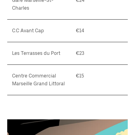
Gare Marseille-St-
€24
閉
じ
Charles
ま
す。
C.C Avant Cap
€14
Les Terrasses du Port
€23
Centre Commercial
€15
Marseille Grand Littoral