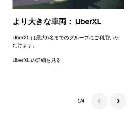
より大きな車両： UberXL
グ
UberXL は最大6名までのグループにご利用いた
友人
だけます。
自で
UberXL の詳細を見る
グル
1/4