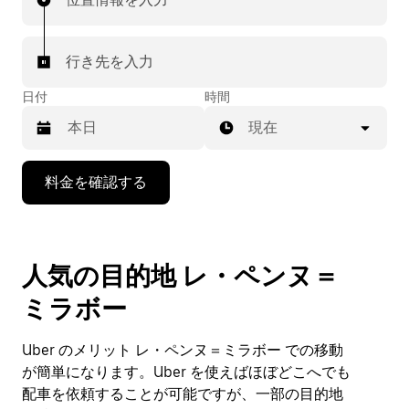
行き先を入力
日付
時間
現在
下
料金を確認する
矢
印
キ
ー
人気の目的地 レ・ペンヌ＝
で
カ
ミラボー
レ
ン
ダ
Uber のメリット レ・ペンヌ＝ミラボー での移動
ー
が簡単になります。Uber を使えばほぼどこへでも
を
配車を依頼することが可能ですが、一部の目的地
操