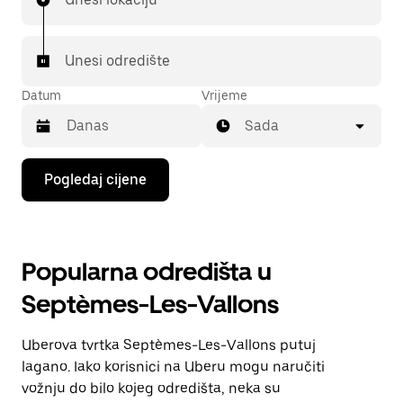
Unesi odredište
Datum
Vrijeme
Sada
Pritisni
Pogledaj cijene
tipku
sa
strelicom
prema
dolje
Popularna odredišta u
za
interakciju
Septèmes-Les-Vallons
s
kalendarom
i
Uberova tvrtka Septèmes-Les-Vallons putuj
odaberi
datum.
lagano. Iako korisnici na Uberu mogu naručiti
Pritisni
vožnju do bilo kojeg odredišta, neka su
tipku