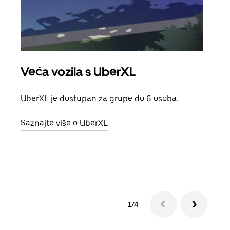
Veća vozila s UberXL
Gr
UberXL je dostupan za grupe do 6 osoba.
Kada 
grup
Saznajte više o UberXL
vlast
Sazn
1/4