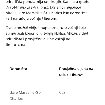
odredišta popularnija od drugih. Kad su u gradu
escape
za
(Septèmes-Les-Vallons), korisnici najčešće
zatvaranje
biraju Gare Marseille-St-Charles kao odredište
kalendara.
kad naručuju vožnju Uberom.
Ovdje možeš vidjeti popularne rute vožnji koje
su naručili korisnici u tvojoj okolici. Možeš vidjeti
odredišta i prosječne cijene vožnji na
tim rutama.
Odredište
Prosječna cijena na
usluzi UberX*
Gare Marseille-St-
€23
Charles