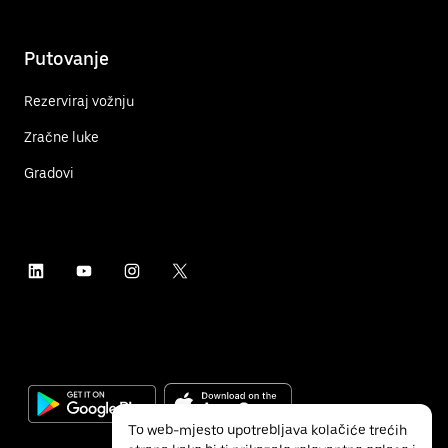
Putovanje
Rezerviraj vožnju
Zračne luke
Gradovi
To web-mjesto upotrebljava kolačiće trećih