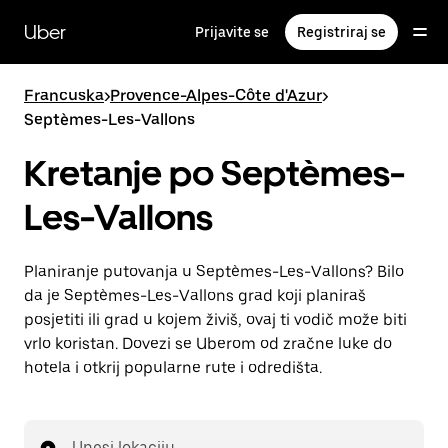
Preskoči
na
Uber
Prijavite se
Registriraj se
glavni
sadržaj
Francuska
>
Provence-Alpes-Côte d'Azur
>
Septèmes-Les-Vallons
Kretanje po Septèmes-
Les-Vallons
Planiranje putovanja u Septèmes-Les-Vallons? Bilo
da je Septèmes-Les-Vallons grad koji planiraš
posjetiti ili grad u kojem živiš, ovaj ti vodič može biti
vrlo koristan. Dovezi se Uberom od zračne luke do
hotela i otkrij popularne rute i odredišta.
Unesi lokaciju