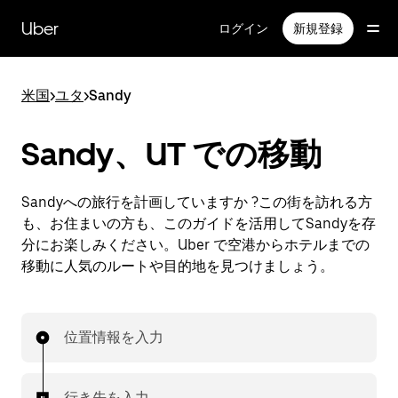
メ
イ
Uber
ログイン
新規登録
ン
コ
ン
米国
>
ユタ
>
Sandy
テ
ン
ツ
Sandy、UT での移動
へ
ス
キ
Sandyへの旅行を計画していますか ?この街を訪れる方
ッ
も、お住まいの方も、このガイドを活用してSandyを存
プ
分にお楽しみください。Uber で空港からホテルまでの
移動に人気のルートや目的地を見つけましょう。
位置情報を入力
行き先を入力