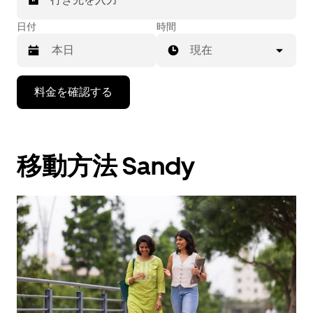
日付
時間
現在
下
料金を確認する
矢
印
キ
ー
移動方法 Sandy
で
カ
レ
ン
ダ
ー
を
操
作
し、
日