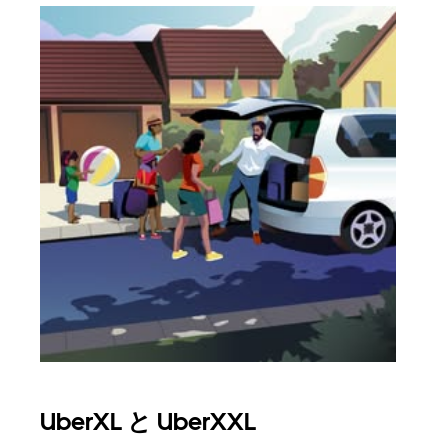
UberXL と UberXXL
グ