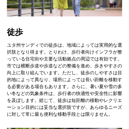
付
を
選
択
し
徒歩
ま
す。
ESC
ユタ州サンディでの徒歩は、地域によっては実用的な選
ボ
択肢となり得ます。とりわけ、歩行者向けインフラが整
タ
っている住宅街や主要な活動拠点の周辺では有効です。
ン
市では横断歩道や歩道などの整備を進め、歩きやすさの
で
向上に取り組んでいます。ただし、徒歩のしやすさは目
カ
的地によって異なり、場所によっては長い距離を移動す
レ
る必要がある場合もあります。さらに、暑い夏や雪の多
ン
ダ
い冬などの気象条件は、歩行者の快適性や安全性に影響
ー
を及ぼします。総じて、徒歩は短距離の移動やレクリエ
を
ーション目的には妥当な選択肢ですが、あらゆるニーズ
閉
に対して常に最も便利な移動手段とは限りません。
じ
ま
す。