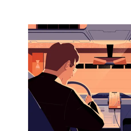
キ
ー
で
カ
レ
ン
ダ
ー
を
操
作
し、
日
付
を
選
択
し
ま
す。
ESC