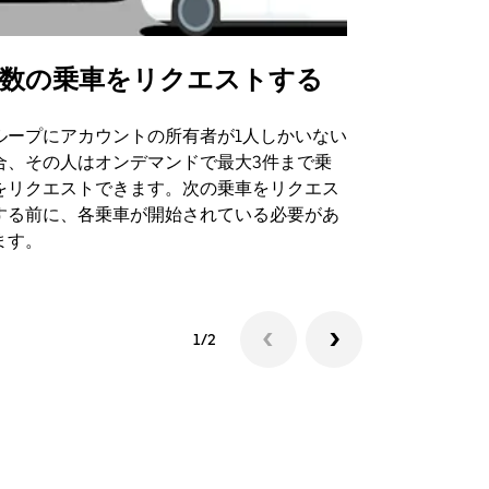
数の乗車をリクエストする
Uber Shu
ループにアカウントの所有者が1人しかいない
Uber Sh
合、その人はオンデマンドで最大3件まで乗
のイベント
をリクエストできます。次の乗車をリクエス
する前に、各乗車が開始されている必要があ
シャトルの
ます。
1/2