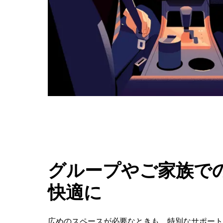
ボ
タ
ン
で
カ
レ
ン
ダ
ー
を
閉
じ
ま
す。
グループやご家族での
快適に
広めのスペースが必要なときも、特別なサポートが必要