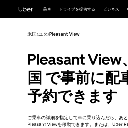
メ
Uber
イ
乗車
ドライブを提供する
ビジネス
ン
コ
ン
テ
米国
>
ユタ
>
Pleasant View
ン
ツ
へ
Pleasant Vie
ス
キ
ッ
国 で事前に配
プ
予約できます
ご乗車の詳細を指定して車に乗り込んだら、あと
Pleasant Viewを移動できます。または、Uber Re