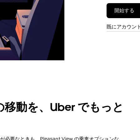
開始する
既にアカウン
移動を、Uber でもっと
なときも、Pleasant View の乗車オプションな