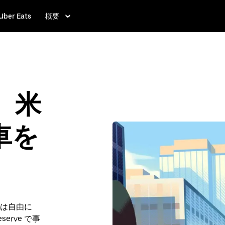
Uber Eats
概要
w、米
車を
は自由に
serve で事