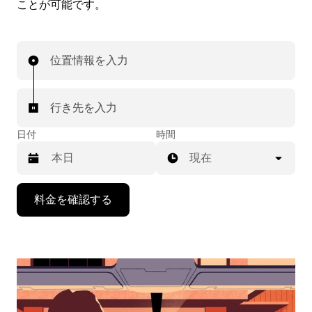
ことが可能です。
位置情報を入力
行き先を入力
日付
時間
現在
下
料金を確認する
矢
印
キ
ー
で
カ
レ
ン