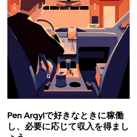
ダ
ー
を
操
作
し、
日
付
を
選
択
し
ま
す。
ESC
ボ
タ
Pen Argylで好きなときに稼働
ン
で
し、必要に応じて収入を得まし
カ
レ