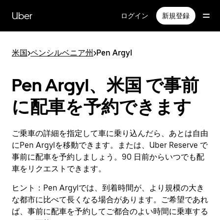
メ
イ
Uber
ログイン
新規登録
ン
コ
ン
米国
>
ペンシルベニア州
>
Pen Argyl
テ
ン
ツ
Pen Argyl、米国 で事前
へ
ス
に配車を予約できます
キ
ッ
プ
ご乗車の詳細を指定して車に乗り込んだら、あとは自由
にPen Argylを移動できます。または、Uber Reserve で
事前に配車を予約しましょう。90 日前からいつでも配
車をリクエストできます。
ヒント：
Pen Argylでは、到着時間が、より規模の大き
な都市に比べて長くなる場合があります。ご希望であれ
ば、事前に配車を予約してご都合のよい時間に乗車する