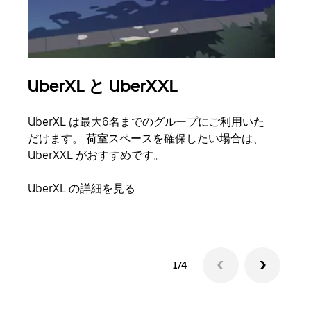
UberXL と UberXXL
グ
UberXL は最大6名までのグループにご利用いた
友人
だけます。 荷室スペースを確保したい場合は、
自で
UberXXL がおすすめです。
グル
UberXL の詳細を見る
1/4